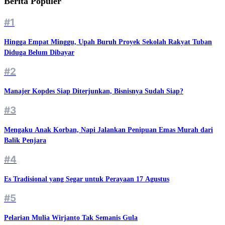
Berita Populer
#1
Hingga Empat Minggu, Upah Buruh Proyek Sekolah Rakyat Tuban
Diduga Belum Dibayar
#2
Manajer Kopdes Siap Diterjunkan, Bisnisnya Sudah Siap?
#3
Mengaku Anak Korban, Napi Jalankan Penipuan Emas Murah dari
Balik Penjara
#4
Es Tradisional yang Segar untuk Perayaan 17 Agustus
#5
Pelarian Mulia Wirjanto Tak Semanis Gula