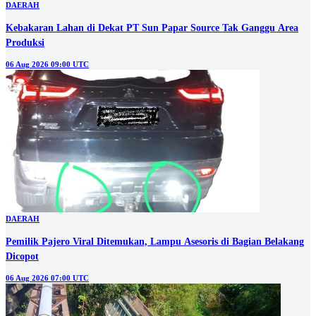
DAERAH
Kebakaran Lahan di Dekat PT Sun Papar Source Tak Ganggu Area
Produksi
06 Aug 2026 09:00 UTC
DAERAH
Pemilik Pajero Viral Ditemukan, Lampu Asesoris di Bagian Belakang
Dicopot
06 Aug 2026 07:00 UTC