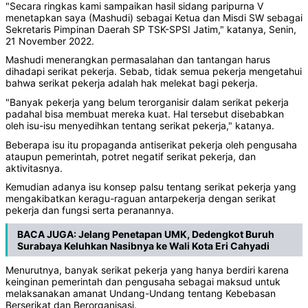
"Secara ringkas kami sampaikan hasil sidang paripurna V
menetapkan saya (Mashudi) sebagai Ketua dan Misdi SW sebagai
Sekretaris Pimpinan Daerah SP TSK-SPSI Jatim," katanya, Senin,
21 November 2022.
Mashudi menerangkan permasalahan dan tantangan harus
dihadapi serikat pekerja. Sebab, tidak semua pekerja mengetahui
bahwa serikat pekerja adalah hak melekat bagi pekerja.
"Banyak pekerja yang belum terorganisir dalam serikat pekerja
padahal bisa membuat mereka kuat. Hal tersebut disebabkan
oleh isu-isu menyedihkan tentang serikat pekerja," katanya.
Beberapa isu itu propaganda antiserikat pekerja oleh pengusaha
ataupun pemerintah, potret negatif serikat pekerja, dan
aktivitasnya.
Kemudian adanya isu konsep palsu tentang serikat pekerja yang
mengakibatkan keragu-raguan antarpekerja dengan serikat
pekerja dan fungsi serta peranannya.
BACA JUGA:
Jelang Penetapan UMK, Dedengkot Buruh
Surabaya Keluhkan Nasibnya ke Wali Kota Eri Cahyadi
Menurutnya, banyak serikat pekerja yang hanya berdiri karena
keinginan pemerintah dan pengusaha sebagai maksud untuk
melaksanakan amanat Undang-Undang tentang Kebebasan
Berserikat dan Berorganisasi.