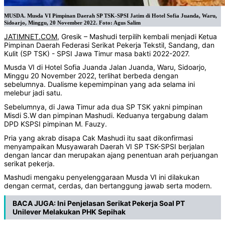
MUSDA. Musda VI Pimpinan Daerah SP TSK-SPSI Jatim di Hotel Sofia Juanda, Waru,
Sidoarjo, Minggu, 20 November 2022. Foto: Agus Salim
JATIMNET.COM
, Gresik – Mashudi terpilih kembali menjadi Ketua
Pimpinan Daerah Federasi Serikat Pekerja Tekstil, Sandang, dan
Kulit (SP TSK) - SPSI Jawa Timur masa bakti 2022-2027.
Musda VI di Hotel Sofia Juanda Jalan Juanda, Waru, Sidoarjo,
Minggu 20 November 2022, terlihat berbeda dengan
sebelumnya. Dualisme kepemimpinan yang ada selama ini
melebur jadi satu.
Sebelumnya, di Jawa Timur ada dua SP TSK yakni pimpinan
Misdi S.W dan pimpinan Mashudi. Keduanya tergabung dalam
DPD KSPSI pimpinan M. Fauzy.
Pria yang akrab disapa Cak Mashudi itu saat dikonfirmasi
menyampaikan Musyawarah Daerah VI SP TSK-SPSI berjalan
dengan lancar dan merupakan ajang penentuan arah perjuangan
serikat pekerja.
Mashudi mengaku penyelenggaraan Musda VI ini dilakukan
dengan cermat, cerdas, dan bertanggung jawab serta modern.
BACA JUGA:
Ini Penjelasan Serikat Pekerja Soal PT
Unilever Melakukan PHK Sepihak