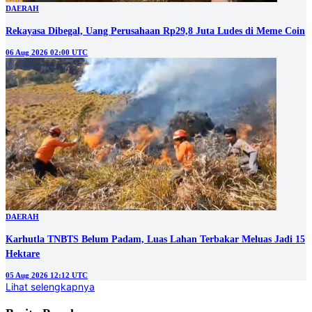
DAERAH
Rekayasa Dibegal, Uang Perusahaan Rp29,8 Juta Ludes di Meme Coin
06 Aug 2026 02:00 UTC
DAERAH
Karhutla TNBTS Belum Padam, Luas Lahan Terbakar Meluas Jadi 15
Hektare
05 Aug 2026 12:12 UTC
Lihat selengkapnya