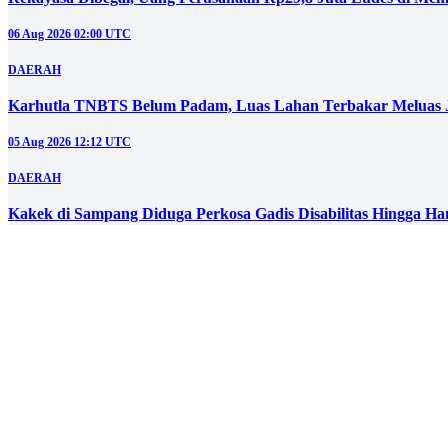
06 Aug 2026 02:00 UTC
DAERAH
Karhutla TNBTS Belum Padam, Luas Lahan Terbakar Meluas J
05 Aug 2026 12:12 UTC
DAERAH
Kakek di Sampang Diduga Perkosa Gadis Disabilitas Hingga Ha
05 Aug 2026 07:00 UTC
Lihat selengkapnya
Berita Populer
#1
Hingga Empat Minggu, Upah Buruh Proyek Sekolah Rakyat Tu