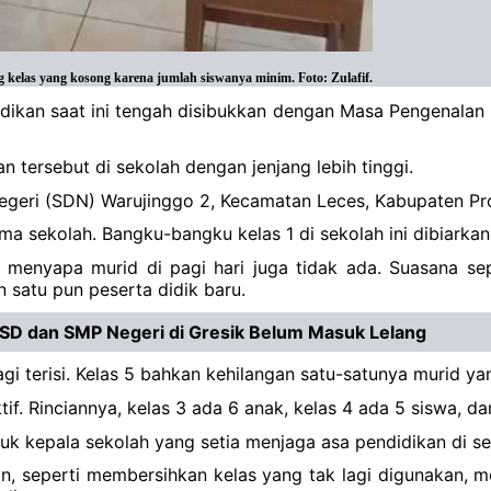
kelas yang kosong karena jumlah siswanya minim. Foto: Zulafif.
dikan saat ini tengah disibukkan dengan Masa Pengenalan
 tersebut di sekolah dengan jenjang lebih tinggi.
Negeri (SDN) Warujinggo 2, Kecamatan Leces, Kabupaten Pr
tama sekolah. Bangku-bangku kelas 1 di sekolah ini dibiarka
ru menyapa murid di pagi hari juga tidak ada. Suasana se
n satu pun peserta didik baru.
 SD dan SMP Negeri di Gresik Belum Masuk Lelang
lagi terisi. Kelas 5 bahkan kehilangan satu-satunya murid ya
if. Rinciannya, kelas 3 ada 6 anak, kelas 4 ada 5 siswa, da
uk kepala sekolah yang setia menjaga asa pendidikan di sek
in, seperti membersihkan kelas yang tak lagi digunakan, 