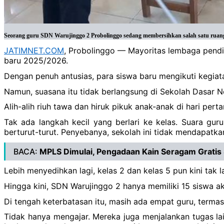
Seorang guru SDN Warujinggo 2 Probolinggo sedang membersihkan salah satu ruang 
JATIMNET.COM
, Probolinggo — Mayoritas lembaga pendi
baru 2025/2026.
Dengan penuh antusias, para siswa baru mengikuti kegiatan
Namun, suasana itu tidak berlangsung di Sekolah Dasar 
Alih-alih riuh tawa dan hiruk pikuk anak-anak di hari per
‎Tak ada langkah kecil yang berlari ke kelas. Suara gu
berturut-turut. Penyebanya, sekolah ini tidak mendapatka
BACA:
MPLS Dimulai, Pengadaan Kain Seragam Gratis
‎Lebih menyedihkan lagi, kelas 2 dan kelas 5 pun kini tak 
‎Hingga kini, SDN Warujinggo 2 hanya memiliki 15 siswa akt
‎Di tengah keterbatasan itu, masih ada empat guru, termas
‎Tidak hanya mengajar. Mereka juga menjalankan tugas la