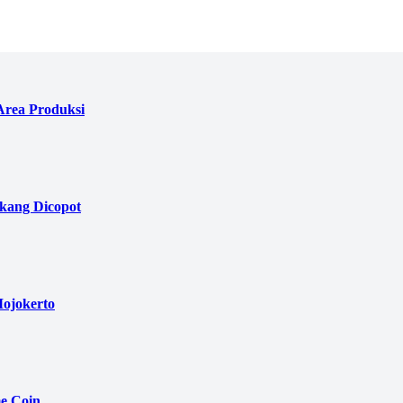
Area Produksi
akang Dicopot
ojokerto
e Coin