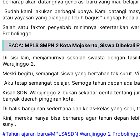
berharap akan datangnya generasi baru yang mau belajar 
‎"Sudah kami lakukan berbagai upaya. Kami datangi masya
atau yayasan yang dianggap lebih bagus,” ungkap Kepala S
Salah satu faktor penyebab minimnya ketertarikan wa
Probolinggo.
BACA:
MPLS SMPN 2 Kota Mojokerto, Siswa Dibekali 
Di sisi lain, menjamurnya sekolah swasta dengan fasi
Warujinggo 2.
‎Meski begitu, semangat siswa yang bertahan tak surut. V
‎"Aku tetap semangat belajar. Semoga tahun depan ada ba
‎Kisah SDN Warujinggo 2 bukan sekadar cerita tentang ju
banyak daerah pinggiran kota.
‎Di balik bangunan sederhana dan kelas-kelas yang sepi, 
Kini, mereka hanya bisa berharap agar tahun depan le
sunyi.
#Tahun ajaran baru
#MPLS
#SDN Warujinggo 2 Probolingg