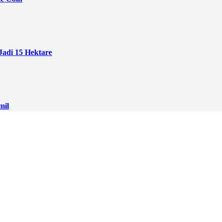
adi 15 Hektare
mil
ban Diduga Belum Dibayar