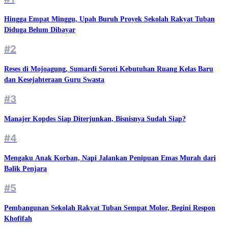
Hingga Empat Minggu, Upah Buruh Proyek Sekolah Rakyat Tuban
Diduga Belum Dibayar
#2
Reses di Mojoagung, Sumardi Soroti Kebutuhan Ruang Kelas Baru
dan Kesejahteraan Guru Swasta
#3
Manajer Kopdes Siap Diterjunkan, Bisnisnya Sudah Siap?
#4
Mengaku Anak Korban, Napi Jalankan Penipuan Emas Murah dari
Balik Penjara
#5
Pembangunan Sekolah Rakyat Tuban Sempat Molor, Begini Respon
Khofifah