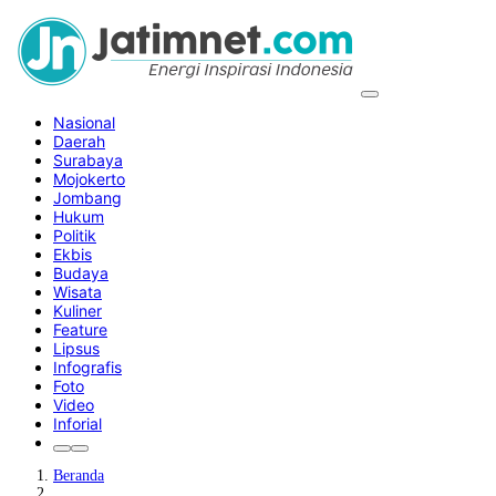
Nasional
Daerah
Surabaya
Mojokerto
Jombang
Hukum
Politik
Ekbis
Budaya
Wisata
Kuliner
Feature
Lipsus
Infografis
Foto
Video
Inforial
Beranda