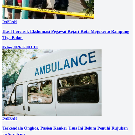
DAERAH
Hasil Forensik Ekshumasi Pegawai Kejari Kota Mojokerto Rampung
Tiga Bulan
05 Aug 2026 06:00 UTC
DAERAH
Terkendala Ongkos, Pasien Kanker Usus Ini Belum Penuhi Rujukan
ke Surabaya