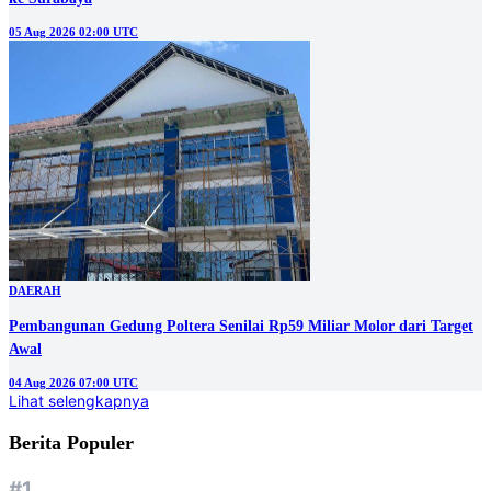
05 Aug 2026 02:00 UTC
DAERAH
Pembangunan Gedung Poltera Senilai Rp59 Miliar Molor dari Target
Awal
04 Aug 2026 07:00 UTC
Lihat selengkapnya
Berita Populer
#1