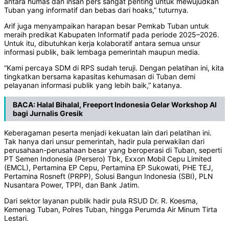
antara humas dan insan pers sangat penting untuk mewujudkan
Tuban yang informatif dan bebas dari hoaks,” tuturnya.
Arif juga menyampaikan harapan besar Pemkab Tuban untuk
meraih predikat Kabupaten Informatif pada periode 2025–2026.
Untuk itu, dibutuhkan kerja kolaboratif antara semua unsur
informasi publik, baik lembaga pemerintah maupun media.
“Kami percaya SDM di RPS sudah teruji. Dengan pelatihan ini, kita
tingkatkan bersama kapasitas kehumasan di Tuban demi
pelayanan informasi publik yang lebih baik,” katanya.
BACA:
Halal Bihalal, Freeport Indonesia Gelar Workshop AI
bagi Jurnalis Gresik
Keberagaman peserta menjadi kekuatan lain dari pelatihan ini.
Tak hanya dari unsur pemerintah, hadir pula perwakilan dari
perusahaan-perusahaan besar yang beroperasi di Tuban, seperti
PT Semen Indonesia (Persero) Tbk, Exxon Mobil Cepu Limited
(EMCL), Pertamina EP Cepu, Pertamina EP Sukowati, PHE TEJ,
Pertamina Rosneft (PRPP), Solusi Bangun Indonesia (SBI), PLN
Nusantara Power, TPPI, dan Bank Jatim.
Dari sektor layanan publik hadir pula RSUD Dr. R. Koesma,
Kemenag Tuban, Polres Tuban, hingga Perumda Air Minum Tirta
Lestari.