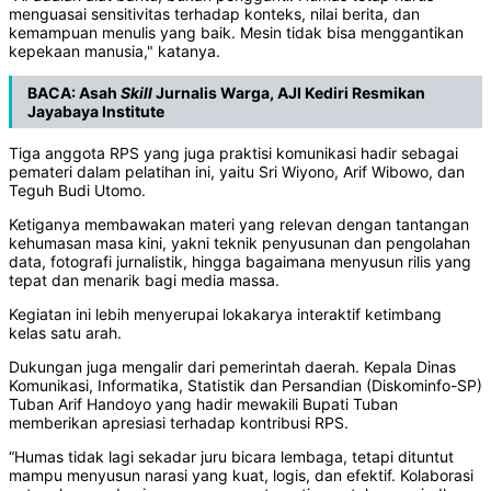
menguasai sensitivitas terhadap konteks, nilai berita, dan
kemampuan menulis yang baik. Mesin tidak bisa menggantikan
kepekaan manusia," katanya.
BACA:
Asah
Skill
Jurnalis Warga, AJI Kediri Resmikan
Jayabaya Institute
Tiga anggota RPS yang juga praktisi komunikasi hadir sebagai
pemateri dalam pelatihan ini, yaitu Sri Wiyono, Arif Wibowo, dan
Teguh Budi Utomo.
Ketiganya membawakan materi yang relevan dengan tantangan
kehumasan masa kini, yakni teknik penyusunan dan pengolahan
data, fotografi jurnalistik, hingga bagaimana menyusun rilis yang
tepat dan menarik bagi media massa.
Kegiatan ini lebih menyerupai lokakarya interaktif ketimbang
kelas satu arah.
Dukungan juga mengalir dari pemerintah daerah. Kepala Dinas
Komunikasi, Informatika, Statistik dan Persandian (Diskominfo-SP)
Tuban Arif Handoyo yang hadir mewakili Bupati Tuban
memberikan apresiasi terhadap kontribusi RPS.
“Humas tidak lagi sekadar juru bicara lembaga, tetapi dituntut
mampu menyusun narasi yang kuat, logis, dan efektif. Kolaborasi