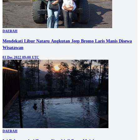
DAERAH
Mendekati Libur Nataru Angkutan Jeep Bromo Laris Manis Disewa
Wisatawan
03 Dec 2022 09:00 UTC
DAERAH