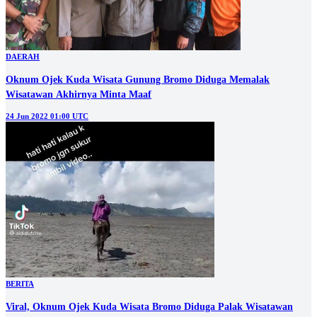
DAERAH
Oknum Ojek Kuda Wisata Gunung Bromo Diduga Memalak
Wisatawan Akhirnya Minta Maaf
24 Jun 2022 01:00 UTC
BERITA
Viral, Oknum Ojek Kuda Wisata Bromo Diduga Palak Wisatawan