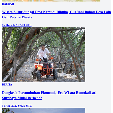
DAERAH
Wisata Susur Sungai Desa Kemudi Dibuka, Gus Yani Imbau Desa Lain
Gali Potensi Wisata
16 Oct 2022 07:00 UTC
BERITA
Dongkrak Pertumbuhan Ekonomi, Eco Wisata Romokalisari
Surabaya Mulai Berbenah
31 Aug 2022 07:20 UTC