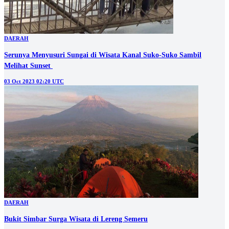
DAERAH
Serunya Menyusuri Sungai di Wisata Kanal Suko-Suko Sambil
Melihat Sunset
03 Oct 2023 02:20 UTC
DAERAH
Bukit Simbar Surga Wisata di Lereng Semeru