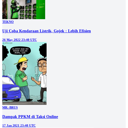
TEKNO
Uji Coba Kendaraan Listrik, Gojek : Lebih Efisien
26 May 2022 23:40 UTC
MR.-BRUS
Dampak PPKM di Taksi Online
17 Jan 2021 23:40 UTC