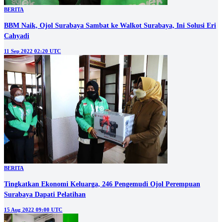
BERITA
BBM Naik, Ojol Surabaya Sambat ke Walkot Surabaya, Ini Solusi Eri
Cahyadi
11 Sep 2022 02:20 UTC
BERITA
Tingkatkan Ekonomi Keluarga, 246 Pengemudi Ojol Perempuan
Surabaya Dapati Pelatihan
15 Aug 2022 09:00 UTC