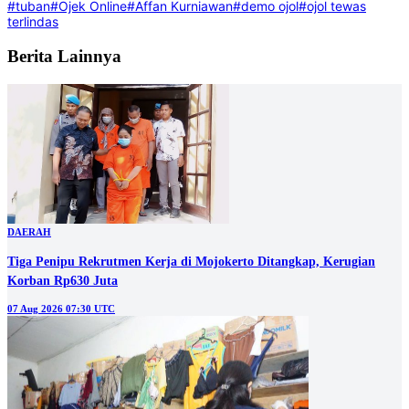
#tuban
#Ojek Online
#Affan Kurniawan
#demo ojol
#ojol tewas
terlindas
Berita Lainnya
DAERAH
Tiga Penipu Rekrutmen Kerja di Mojokerto Ditangkap, Kerugian
Korban Rp630 Juta
07 Aug 2026 07:30 UTC