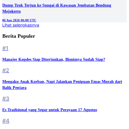
Dump Truk Terjun ke Sungai di Kawasan Jembatan Bendung
Mojokerto
06 Aug 2026 06:00 UTC
Lihat selengkapnya
Berita Populer
#1
Manajer Kopdes Siap Diterjunkan, Bisnisnya Sudah Siap?
#2
Mengaku Anak Korban, Napi Jalankan Penipuan Emas Murah dari
Balik Penjara
#3
Es Tradisional yang Segar untuk Perayaan 17 Agustus
#4