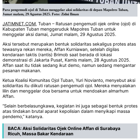
Para pengemudi ojol di Tuban menggelar aksi solidaritas di depan Mapolres Tuban,
Jumat malam, 29 Agustus 2025. Foto: Zidni Ilman
JATIMNET.COM
, Tuban – Ratusan pengemudi ojek online (ojol) di
Kabupaten Tuban menggeruduk Mapolres Tuban untuk
menggelar aksi damai, Jumat malam, 29 Agustus 2025.
Aksi tersebut merupakan bentuk solidaritas sekaligus protes atas
tewasnya rekan mereka, Affan Kurniawan, setelah digilas
kendaraan taktis (rantis) Brimob saat berada di lokasi
demonstrasi di Jakarta Pusat, Kamis malam, 28 Agustus 2025.
Affan saat itu tidak sedang ikut demo, namun sedang mengantar
pesanan makanan.
Ketua Koalisi Komunitas Ojol Tuban, Yuri Novianto, menyebut aksi
solidaritas itu diikuti ratusan pengemudi ojol. Mereka menyalakan
lilin dan menggelar doa bersama untuk mendoakan almarhum
Affan.
“Selain berbelasungkawa, kegiatan ini juga sebagai bentuk protes
atas tindakan brutal aparat kepolisian dalam menyikapi massa
pendemo,” katanya.
BACA:
Aksi Solidaritas Ojek Online Affan di Surabaya
Ricuh, Massa Bakar Kendaraan