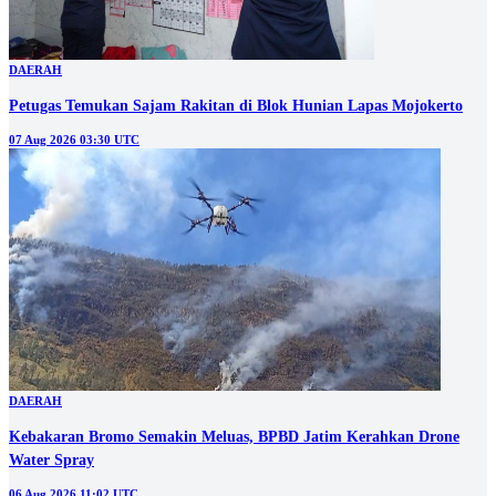
DAERAH
Petugas Temukan Sajam Rakitan di Blok Hunian Lapas Mojokerto
07 Aug 2026 03:30 UTC
DAERAH
Kebakaran Bromo Semakin Meluas, BPBD Jatim Kerahkan Drone
Water Spray
06 Aug 2026 11:02 UTC