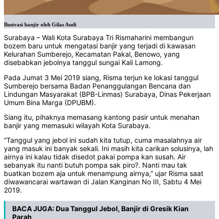
Ilustrasi banjir oleh Gilas Audi
Surabaya – Wali Kota Surabaya Tri Rismaharini membangun
bozem baru untuk mengatasi banjir yang terjadi di kawasan
Kelurahan Sumberejo, Kecamatan Pakal, Benowo, yang
disebabkan jebolnya tanggul sungai Kali Lamong.
Pada Jumat 3 Mei 2019 siang, Risma terjun ke lokasi tanggul
Sumberejo bersama Badan Penanggulangan Bencana dan
Lindungan Masyarakat (BPB-Linmas) Surabaya, Dinas Pekerjaan
Umum Bina Marga (DPUBM).
Siang itu, pihaknya memasang kantong pasir untuk menahan
banjir yang memasuki wilayah Kota Surabaya.
“Tanggul yang jebol ini sudah kita tutup, cuma masalahnya air
yang masuk ini banyak sekali. Ini masih kita carikan solusinya, lah
airnya ini kalau tidak disedot pakai pompa kan susah. Air
sebanyak itu nanti butuh pompa sak piro?. Nanti mau tak
buatkan bozem aja untuk menampung airnya,” ujar Risma saat
diwawancarai wartawan di Jalan Kanginan No III, Sabtu 4 Mei
2019.
BACA JUGA:
Dua Tanggul Jebol, Banjir di Gresik Kian
Parah