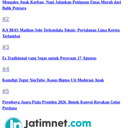
Mengaku Anak Korban, Napi Jalankan Penipuan Emas Murah dari
Balik Penjara
#2
KA BIAS Madiun-Solo Terkendala Teknis, Perjalanan Lima Kereta
Terlambat
#3
Es Tradisional yang Segar untuk Perayaan 17 Agustus
#4
Komdigi Tegur YouTube, Kasus Bigmo Uji Moderasi Anak
#5
Persebaya Juara Piala Presiden 2026, Bonek Konvoi Rayakan Gelar
Perdana