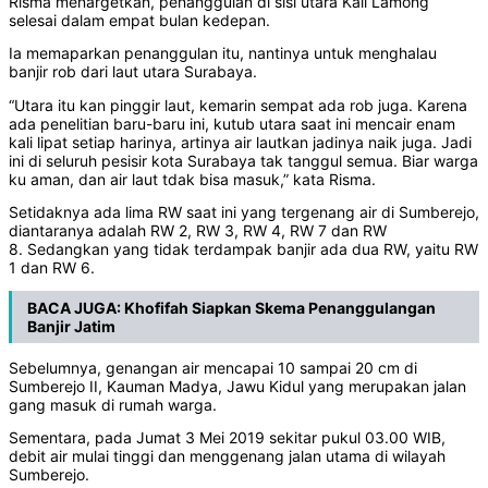
Risma menargetkan, penanggulan di sisi utara Kali Lamong
selesai dalam empat bulan kedepan.
Ia memaparkan penanggulan itu, nantinya untuk menghalau
banjir rob dari laut utara Surabaya.
“Utara itu kan pinggir laut, kemarin sempat ada rob juga. Karena
ada penelitian baru-baru ini, kutub utara saat ini mencair enam
kali lipat setiap harinya, artinya air lautkan jadinya naik juga. Jadi
ini di seluruh pesisir kota Surabaya tak tanggul semua. Biar warga
ku aman, dan air laut tdak bisa masuk,” kata Risma.
Setidaknya ada lima RW saat ini yang tergenang air di Sumberejo,
diantaranya adalah RW 2, RW 3, RW 4, RW 7 dan RW
8. Sedangkan yang tidak terdampak banjir ada dua RW, yaitu RW
1 dan RW 6.
BACA JUGA:
Khofifah Siapkan Skema Penanggulangan
Banjir Jatim
Sebelumnya, genangan air mencapai 10 sampai 20 cm di
Sumberejo II, Kauman Madya, Jawu Kidul yang merupakan jalan
gang masuk di rumah warga.
Sementara, pada Jumat 3 Mei 2019 sekitar pukul 03.00 WIB,
debit air mulai tinggi dan menggenang jalan utama di wilayah
Sumberejo.