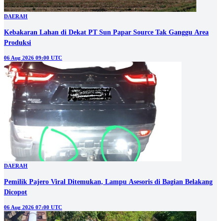
DAERAH
Kebakaran Lahan di Dekat PT Sun Papar Source Tak Ganggu Area
Produksi
06 Aug 2026 09:00 UTC
DAERAH
Pemilik Pajero Viral Ditemukan, Lampu Asesoris di Bagian Belakang
Dicopot
06 Aug 2026 07:00 UTC