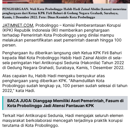
PENGHARGAAN. Wali Kota Probolinggo Habib Hadi Zainal Abidin (kanan) menerima
penghargaan dari Ketua KPK Firli Bahuri di Gedung Negara Grahadi, Surabaya,
Kamis, 1 Desember 2022. Foto: Dinas Kominfo Kota Probolinggo
JATIMNET.COM
, Probolinggo – Komisi Pemberantasan Korupsi
(KPK) Republik Indonesia (RI) memberikan penghargaan
terhadap Pemerintah Kota Probolinggo yang dinilai mampu
melakukan pensertifikatan aset pemerintah daerah hingga 100
persen.
Penghargaan itu diberikan langsung oleh Ketua KPK Firli Bahuri
kepada Wali Kota Probolinggo Habib Hadi Zainal Abidin di sela-
sela peringatan Hari Antikorupsi Sedunia (Hakordia) Tahun 2022
di Gedung Negara Grahadi, Surabaya, Kamis, 1 Desember 2022.
Atas capaian itu, Habib Hadi mengaku bersyukur atas
penghargaan yang diberikan KPK. "Alhamdulillah Kota
Probolinggo sudah lengkap ya, 100 persen sudah selesai di tahun
2022," kata Hadi.
BACA JUGA:
Dianggap Memiliki Aset Pemerintah, Fasum di
Kota Probolinggo Jadi Atensi Pantauan KPK
Terkait Hari Antikorupsi Sedunia, Hadi mengajak seluruh elemen
masyarakat berkolaborasi mencegah terjadinya praktik korupsi
terutama di Kota Probolinggo.