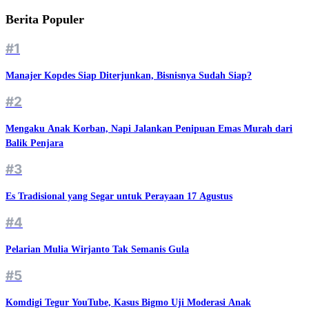
Berita Populer
#1
Manajer Kopdes Siap Diterjunkan, Bisnisnya Sudah Siap?
#2
Mengaku Anak Korban, Napi Jalankan Penipuan Emas Murah dari
Balik Penjara
#3
Es Tradisional yang Segar untuk Perayaan 17 Agustus
#4
Pelarian Mulia Wirjanto Tak Semanis Gula
#5
Komdigi Tegur YouTube, Kasus Bigmo Uji Moderasi Anak