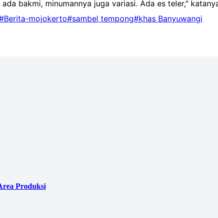
a ada bakmi, minumannya juga variasi. Ada es teler," katany
#Berita-mojokerto
#sambel tempong
#khas Banyuwangi
Area Produksi