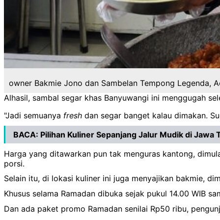
owner Bakmie Jono dan Sambelan Tempong Legenda, Adi
Alhasil, sambal segar khas Banyuwangi ini menggugah sele
"Jadi semuanya
fresh
dan segar banget kalau dimakan. S
BACA:
Pilihan Kuliner Sepanjang Jalur Mudik di Jawa 
Harga yang ditawarkan pun tak menguras kantong, dimulai
porsi.
Selain itu, di lokasi kuliner ini juga menyajikan bakmie, d
Khusus selama Ramadan dibuka sejak pukul 14.00 WIB sam
Dan ada paket promo Ramadan senilai Rp50 ribu, pengun