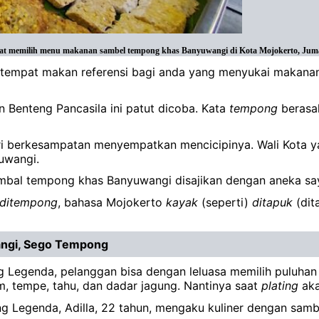
 saat memilih menu makanan sambel tempong khas Banyuwangi di Kota Mojokerto, Juma
t tempat makan referensi bagi anda yang menyukai makanan
 Benteng Pancasila ini patut dicoba. Kata
tempong
berasal
ri berkesampatan menyempatkan mencicipinya. Wali Kota ya
yuwangi.
ambal tempong khas Banyuwangi disajikan dengan aneka sa
ditempong
, bahasa Mojokerto
kayak
(seperti)
ditapuk
(dit
angi, Sego Tempong
Legenda, pelanggan bisa dengan leluasa memilih puluhan m
yam, tempe, tahu, dan dadar jagung. Nantinya saat
plating
aka
egenda, Adilla, 22 tahun, mengaku kuliner dengan sambal 