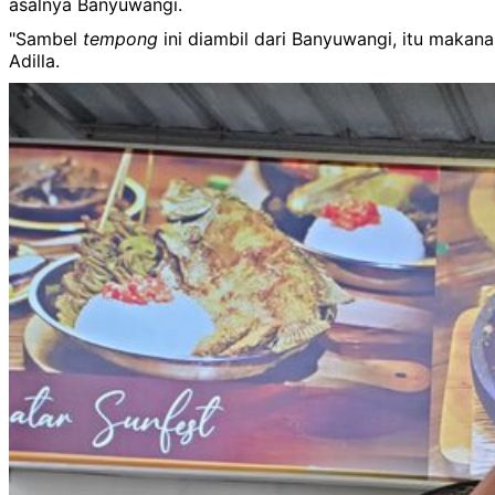
asalnya Banyuwangi.
"Sambel
tempong
ini diambil dari Banyuwangi, itu mak
Adilla.