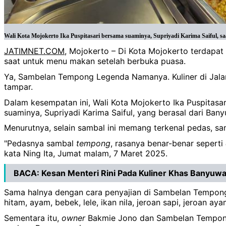
Wali Kota Mojokerto Ika Puspitasari bersama suaminya, Supriyadi Karima Saiful,
JATIMNET.COM
, Mojokerto – Di Kota Mojokerto terdapa
saat untuk menu makan setelah berbuka puasa.
Ya, Sambelan Tempong Legenda Namanya. Kuliner di Jalan
tampar.
Dalam kesempatan ini, Wali Kota Mojokerto Ika Puspitasa
suaminya, Supriyadi Karima Saiful, yang berasal dari Ban
Menurutnya, selain sambal ini memang terkenal pedas, s
"Pedasnya sambal
tempong
, rasanya benar-benar seperti
kata Ning Ita, Jumat malam, 7 Maret 2025.
BACA:
Kesan Menteri Rini Pada Kuliner Khas Banyuw
Sama halnya dengan cara penyajian di Sambelan Tempong 
hitam, ayam, bebek, lele, ikan nila, jeroan sapi, jeroan a
Sementara itu,
owner
Bakmie Jono dan Sambelan Tempong L