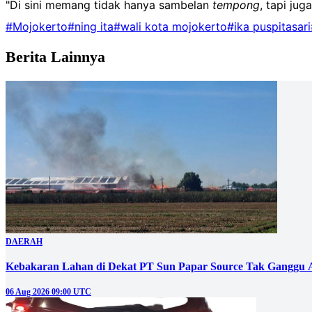
"Di sini memang tidak hanya sambelan
tempong
, tapi jug
#Mojokerto
#ning ita
#wali kota mojokerto
#ika puspitasari
Berita Lainnya
DAERAH
Kebakaran Lahan di Dekat PT Sun Papar Source Tak Ganggu 
06 Aug 2026 09:00 UTC