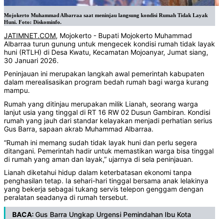
Mojokerto Muhammad Albarraa saat meninjau langsung kondisi Rumah Tidak Layak
Huni. Foto: Diskominfo.
JATIMNET.COM
, Mojokerto - Bupati Mojokerto Muhammad
Albarraa turun gunung untuk mengecek kondisi rumah tidak layak
huni (RTLH) di Desa Kwatu, Kecamatan Mojoanyar, Jumat siang,
30 Januari 2026.
Peninjauan ini merupakan langkah awal pemerintah kabupaten
dalam merealisasikan program bedah rumah bagi warga kurang
mampu.
Rumah yang ditinjau merupakan milik Lianah, seorang warga
lanjut usia yang tinggal di RT 16 RW 02 Dusun Gambiran. Kondisi
rumah yang jauh dari standar kelayakan menjadi perhatian serius
Gus Barra, sapaan akrab Muhammad Albarraa.
“Rumah ini memang sudah tidak layak huni dan perlu segera
ditangani. Pemerintah hadir untuk memastikan warga bisa tinggal
di rumah yang aman dan layak,” ujarnya di sela peninjauan.
Lianah diketahui hidup dalam keterbatasan ekonomi tanpa
penghasilan tetap. Ia sehari-hari tinggal bersama anak lelakinya
yang bekerja sebagai tukang servis telepon genggam dengan
peralatan seadanya di rumah tersebut.
BACA:
Gus Barra Ungkap Urgensi Pemindahan Ibu Kota