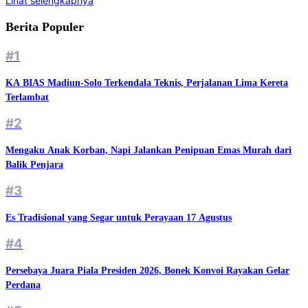
Lihat selengkapnya
Berita Populer
#1
KA BIAS Madiun-Solo Terkendala Teknis, Perjalanan Lima Kereta
Terlambat
#2
Mengaku Anak Korban, Napi Jalankan Penipuan Emas Murah dari
Balik Penjara
#3
Es Tradisional yang Segar untuk Perayaan 17 Agustus
#4
Persebaya Juara Piala Presiden 2026, Bonek Konvoi Rayakan Gelar
Perdana