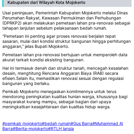
Kabupaten dari Wilayah Kota Mojokerto
Usai peninjauan, Pemerintah Kabupaten Mojokerto melalui Dinas
Perumahan Rakyat, Kawasan Permukiman dan Perhubungan
(DPRKP2) akan melakukan pemetaan lahan pra-renovasi sebagai
tahapan lanjutan sebelum pelaksanaan bedah rumah.
“Pemetaan ini penting agar proses renovasi berjalan tepat
sasaran, mulai dari kondisi struktur bangunan hingga perhitungan
anggaran,” jelas Bupati Mojokerto.
Pemetaan lahan pra-renovasi bertujuan untuk memperoleh data
akurat terkait kondisi eksisting bangunan.
Hal ini termasuk denah dan struktur tanah, mencegah kesalahan
desain, menghitung Rencana Anggaran Biaya (RAB) secara
efisien.Selain itu, memastikan renovasi sesuai dengan regulasi
bangunan yang berlaku.
Pemkab Mojokerto menegaskan komitmennya untuk terus
mendorong peningkatan kualitas hunian warga, khususnya bagi
masyarakat kurang mampu, sebagai bagian dari upaya
meningkatkan kesejahteraan dan kualitas hidup warga.
#pemkab mojokerto
#bedah rumah
#Gus Barra
#Muhammad Al
Barra
#Berita-mojokerto
#RTLH lansia