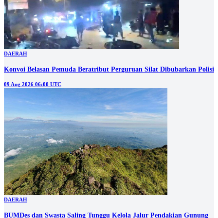
DAERAH
Konvoi Belasan Pemuda Beratribut Perguruan Silat Dibubarkan Polisi
09 Aug 2026 06:00 UTC
DAERAH
BUMDes dan Swasta Saling Tunggu Kelola Jalur Pendakian Gunung