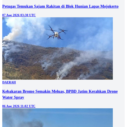
Petugas Temukan Sajam Rakitan di Blok Hunian Lapas Mojokerto
07 Aug 2026 03:30 UTC
DAERAH
Kebakaran Bromo Semakin Meluas, BPBD Jatim Kerahkan Drone
Water Spray
06 Aug 2026 11:02 UTC