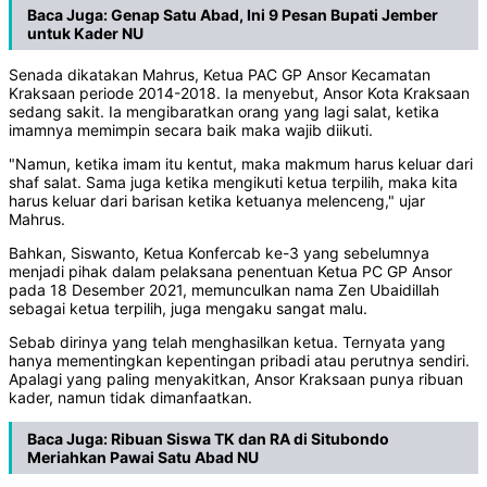
Baca Juga:
Genap Satu Abad, Ini 9 Pesan Bupati Jember
untuk Kader NU
Senada dikatakan Mahrus, Ketua PAC GP Ansor Kecamatan
Kraksaan periode 2014-2018. Ia menyebut, Ansor Kota Kraksaan
sedang sakit. Ia mengibaratkan orang yang lagi salat, ketika
imamnya memimpin secara baik maka wajib diikuti.
"Namun, ketika imam itu kentut, maka makmum harus keluar dari
shaf salat. Sama juga ketika mengikuti ketua terpilih, maka kita
harus keluar dari barisan ketika ketuanya melenceng," ujar
Mahrus.
Bahkan, Siswanto, Ketua Konfercab ke-3 yang sebelumnya
menjadi pihak dalam pelaksana penentuan Ketua PC GP Ansor
pada 18 Desember 2021, memunculkan nama Zen Ubaidillah
sebagai ketua terpilih, juga mengaku sangat malu.
Sebab dirinya yang telah menghasilkan ketua. Ternyata yang
hanya mementingkan kepentingan pribadi atau perutnya sendiri.
Apalagi yang paling menyakitkan, Ansor Kraksaan punya ribuan
kader, namun tidak dimanfaatkan.
Baca Juga:
Ribuan Siswa TK dan RA di Situbondo
Meriahkan Pawai Satu Abad NU