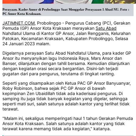
Perayaan. Kader Ansor di Probolinggo Saat Menggelar Perayaaan 1 Abad NU. Foto :
PC Ansor Kota Kraksaan.
JATIMNET.COM
, Probolinggo - Pengurus Cabang (PC), Gerakan
Pemuda (GP) Ansor Kota Kraksaan merayakan
Satu Abad
Nahdlatul Ulama di Kantor GP Ansor, Jalan Rengganis, Kelurahan
Patokan, Kecamatan Kraksaan, Kabupaten Probolinggo, Selasa
24 Januari 2023 malam.
Digelarnya perayaan Satu Abad Nahdlatul Ulama, para kader GP
Ansor itu menyanyikan lagu Indonesia Raya, Mars Ansor dan
Banser, dilanjutkan dengan tahlil bersama. Kemudian dilanjutkan
dengan kegiatan orasi secara bergantian. Disini-lah terjadi
gugatan dari para pengurus, terutama di tingkat ranting.
Seperti yang disampaikan oleh Ketua PAC GP Ansor Banyuanyar,
Roby Robinson, bahwa sejak PC GP Ansor di bawah
kepimpinan Zen Ubaidillah tidak ada kaderisasi pengurus. Di
samping itu juga tidak banyak kegiatan yang digelar, sehingga
seperti mati suri, salah satunya adalah kantor yang terlihat tidak
terawat.
"Malam ini, sekaligus memperingati haul 1 tahun Gerakan Pemuda
Ansor Kota Kraksaan. Salah satunya adalah kantor yang tidak
terawat karena memang tidak ada kegiatan," katanya.