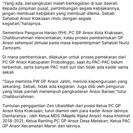
"Yang ada, bersangkutan malah berkegiatan di luar daerah.
Kepada pimpinan pusat, pertimbangan segala kebijakannya,
jangan membuat kebijakan yang membuat dilema. Sebab
Sahabat Ansor Kraksaan rindu dengan segala
kegiatan,"harapnya.
Sementara Pengurus Harian (PH), PC GP Ansor Kota Kraksaan,
Chatiburrahman menceritakan, kalau proses pembentukan GP
Ansor setempat dimulai pada masa kepemimpinan Sahabat Nuriz
Zamzami.
Di mana pembentukan, dilakukan untuk proses pemekaran dari
PC GP Ansor Kabupaten Probolinggo, saat itu PAC-PAC belum
terbentuk, serta banyak PAC mati suri dan tidak ada kader sama
sekali.
"Saya meminta PW GP Ansor Jatim, merivisi kepengurusan yang
sekarang. Sebab, tidak ada kegiatan. Juga diisi oleh pengurus
yang tidak pernah menempuh pengkaderan Ansor Banser,"tutur
Chatiburrahman.
Tuntutan penggantian Zen Ubaidillah dari posisi Ketua PC GP
Ansor Kota Kraksaan, turut diamini oleh para kader Ansor lainnya.
Diantaranya ; oleh Ketua MDS (Majelis Rijalul Ansor) masa khidmat
2018-2021; Ketua Ranting PC GP Ansor Desa Matekan; Ketua PAC
GP Ansor Kecamatan Maron dan lainnya.