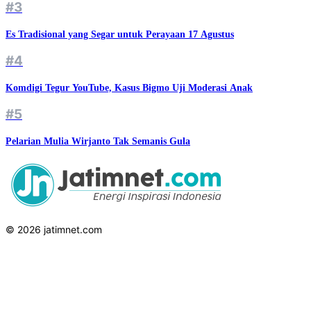
#3
Es Tradisional yang Segar untuk Perayaan 17 Agustus
#4
Komdigi Tegur YouTube, Kasus Bigmo Uji Moderasi Anak
#5
Pelarian Mulia Wirjanto Tak Semanis Gula
© 2026 jatimnet.com