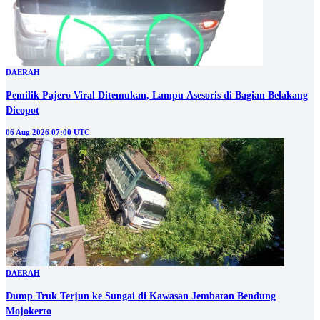
DAERAH
Pemilik Pajero Viral Ditemukan, Lampu Asesoris di Bagian Belakang
Dicopot
06 Aug 2026 07:00 UTC
DAERAH
Dump Truk Terjun ke Sungai di Kawasan Jembatan Bendung
Mojokerto