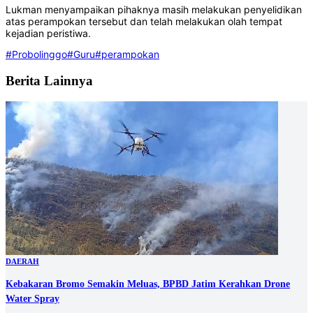
Lukman menyampaikan pihaknya masih melakukan penyelidikan
atas perampokan tersebut dan telah melakukan olah tempat
kejadian peristiwa.
#Probolinggo
#Guru
#perampokan
Berita Lainnya
DAERAH
Kebakaran Bromo Semakin Meluas, BPBD Jatim Kerahkan Drone
Water Spray