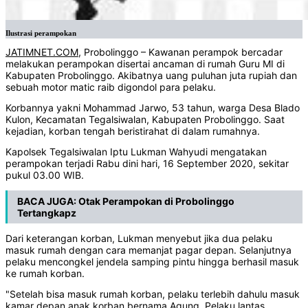
Ilustrasi perampokan
JATIMNET.COM
, Probolinggo – Kawanan perampok bercadar
melakukan perampokan disertai ancaman di rumah Guru MI di
Kabupaten Probolinggo. Akibatnya uang puluhan juta rupiah dan
sebuah motor matic raib digondol para pelaku.
Korbannya yakni Mohammad Jarwo, 53 tahun, warga Desa Blado
Kulon, Kecamatan Tegalsiwalan, Kabupaten Probolinggo. Saat
kejadian, korban tengah beristirahat di dalam rumahnya.
Kapolsek Tegalsiwalan Iptu Lukman Wahyudi mengatakan
perampokan terjadi Rabu dini hari, 16 September 2020, sekitar
pukul 03.00 WIB.
BACA JUGA:
Otak Perampokan di Probolinggo
Tertangkapz
Dari keterangan korban, Lukman menyebut jika dua pelaku
masuk rumah dengan cara memanjat pagar depan. Selanjutnya
pelaku mencongkel jendela samping pintu hingga berhasil masuk
ke rumah korban.
"Setelah bisa masuk rumah korban, pelaku terlebih dahulu masuk
kamar depan anak korban bernama Agung. Pelaku lantas