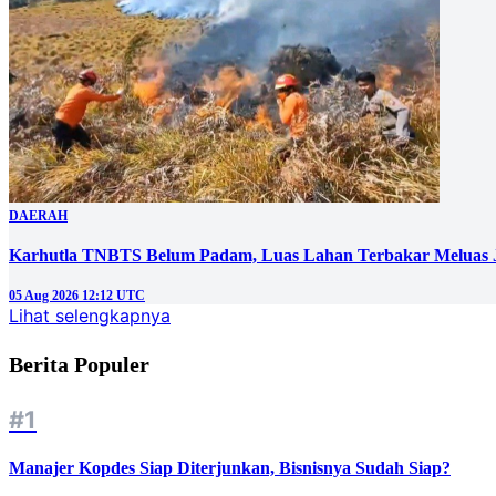
DAERAH
Karhutla TNBTS Belum Padam, Luas Lahan Terbakar Meluas J
05 Aug 2026 12:12 UTC
Lihat selengkapnya
Berita Populer
#1
Manajer Kopdes Siap Diterjunkan, Bisnisnya Sudah Siap?