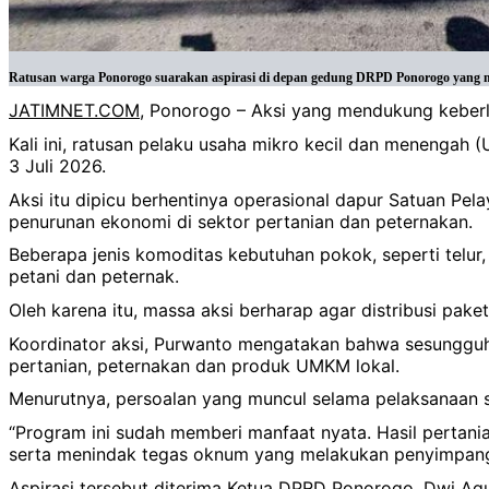
Ratusan warga Ponorogo suarakan aspirasi di depan gedung DRPD Ponorogo yang mend
JATIMNET.COM
, Ponorogo – Aksi yang mendukung keberl
Kali ini, ratusan pelaku usaha mikro kecil dan menenga
3 Juli 2026.
Aksi itu dipicu berhentinya operasional dapur Satuan Pe
penurunan ekonomi di sektor pertanian dan peternakan.
Beberapa jenis komoditas kebutuhan pokok, seperti telur
petani dan peternak.
Oleh karena itu, massa aksi berharap agar distribusi pak
Koordinator aksi, Purwanto mengatakan bahwa sesungguh
pertanian, peternakan dan produk UMKM lokal.
Menurutnya, persoalan yang muncul selama pelaksanaan s
“Program ini sudah memberi manfaat nyata. Hasil pertania
serta menindak tegas oknum yang melakukan penyimpang
Aspirasi tersebut diterima Ketua DPRD Ponorogo, Dwi Agus