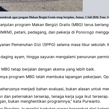
esak agar progam Makan Bergisi Gratis tetap berjalan, Jumat, 3 Juli 2026. Foto: Sa
anjutan program Makan Bergizi Gratis (MBG) terus berlang
h (UMKM), petani, pedagang, dan pekerja di Ponorogo meng
layanan Pemenuhan Gizi (SPPG) selama masa libur sekolah.
, daging ayam, hingga sayuran mengalami penurunan permint
et MBG tetap berjalan dengan skema yang lebih baik.
nya program MBG telah membuka lapangan pekerjaan. Oper
eharusnya menjadi bahan evaluasi, bukan alasan untuk me
n dan peternakan terserap, tenaga kerja juga ikut terserap
an, bukan menghentikan programnya,” kata Purwanto.
 Prayitno. Ia menilai tuntutan warga berangkat dari keing