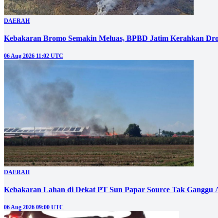
DAERAH
Kebakaran Bromo Semakin Meluas, BPBD Jatim Kerahkan Dro
06 Aug 2026 11:02 UTC
DAERAH
Kebakaran Lahan di Dekat PT Sun Papar Source Tak Ganggu 
06 Aug 2026 09:00 UTC