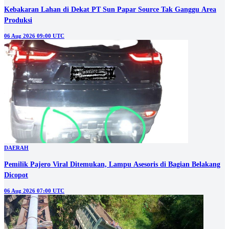
Kebakaran Lahan di Dekat PT Sun Papar Source Tak Ganggu Area
Produksi
06 Aug 2026 09:00 UTC
DAERAH
Pemilik Pajero Viral Ditemukan, Lampu Asesoris di Bagian Belakang
Dicopot
06 Aug 2026 07:00 UTC