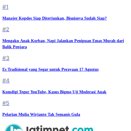
#1
Manajer Kopdes Siap Diterjunkan, Bisnisnya Sudah Siap?
#2
Mengaku Anak Korban, Napi Jalankan Penipuan Emas Murah dari
Balik Penjara
#3
Es Tradisional yang Segar untuk Perayaan 17 Agustus
#4
Komdigi Tegur YouTube, Kasus Bigmo Uji Moderasi Anak
#5
Pelarian Mulia Wirjanto Tak Semanis Gula