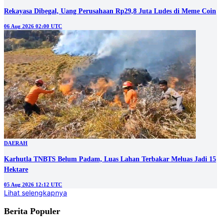
Rekayasa Dibegal, Uang Perusahaan Rp29,8 Juta Ludes di Meme Coin
06 Aug 2026 02:00 UTC
DAERAH
Karhutla TNBTS Belum Padam, Luas Lahan Terbakar Meluas Jadi 15
Hektare
05 Aug 2026 12:12 UTC
Lihat selengkapnya
Berita Populer