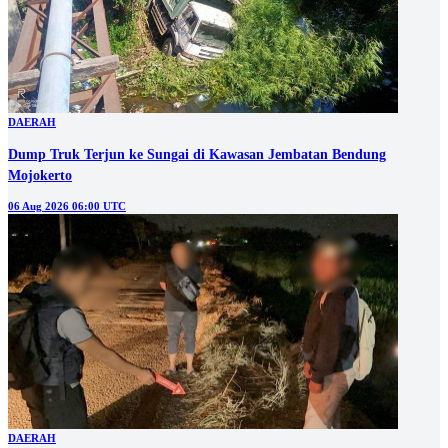
DAERAH
Dump Truk Terjun ke Sungai di Kawasan Jembatan Bendung
Mojokerto
06 Aug 2026 06:00 UTC
DAERAH