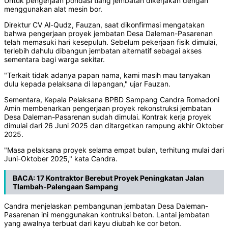
Untuk pengerjaan pondasi tiang jembatan dikerjakan dengan
menggunakan alat mesin bor.
Direktur CV Al-Qudz, Fauzan, saat dikonfirmasi mengatakan
bahwa pengerjaan proyek jembatan Desa Daleman-Pasarenan
telah memasuki hari kesepuluh. Sebelum pekerjaan fisik dimulai,
terlebih dahulu dibangun jembatan alternatif sebagai akses
sementara bagi warga sekitar.
"Terkait tidak adanya papan nama, kami masih mau tanyakan
dulu kepada pelaksana di lapangan," ujar Fauzan.
Sementara, Kepala Pelaksana BPBD Sampang Candra Romadoni
Amin membenarkan pengerjaan proyek rekonstruksi jembatan
Desa Daleman-Pasarenan sudah dimulai. Kontrak kerja proyek
dimulai dari 26 Juni 2025 dan ditargetkan rampung akhir Oktober
2025.
"Masa pelaksana proyek selama empat bulan, terhitung mulai dari
Juni-Oktober 2025," kata Candra.
BACA:
17 Kontraktor Berebut Proyek Peningkatan Jalan
Tlambah-Palengaan Sampang
Candra menjelaskan pembangunan jembatan Desa Daleman-
Pasarenan ini menggunakan kontruksi beton. Lantai jembatan
yang awalnya terbuat dari kayu diubah ke cor beton.