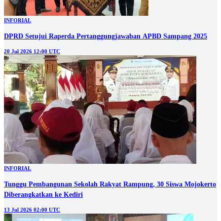
INFORIAL
DPRD Setujui Raperda Pertanggungjawaban APBD Sampang 2025
20 Jul 2026 12:00 UTC
INFORIAL
Tunggu Pembangunan Sekolah Rakyat Rampung, 30 Siswa Mojokerto
Diberangkatkan ke Kediri
13 Jul 2026 02:00 UTC