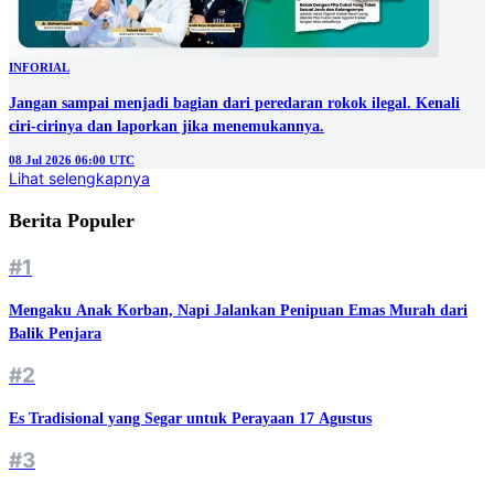
INFORIAL
Jangan sampai menjadi bagian dari peredaran rokok ilegal. Kenali
ciri-cirinya dan laporkan jika menemukannya.
08 Jul 2026 06:00 UTC
Lihat selengkapnya
Berita Populer
#1
Mengaku Anak Korban, Napi Jalankan Penipuan Emas Murah dari
Balik Penjara
#2
Es Tradisional yang Segar untuk Perayaan 17 Agustus
#3