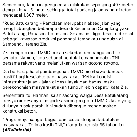
Sementara, tahun ini pengecoran dilakukan sepanjang 407 meter
dengan lebar 5 meter sehingga total panjang jalan yang dibeton
mencapai 1.807 meter.
"Ruas Batukarang - Pamolaan merupakan akses jalan yang
menghubungkan beberapa desa di Kecamatan Camplong yakni
Batukarang, Rabasan, Pamolaan. Selama ini, tiga desa itu dikenal
sebagai kawasan produksi penghasil tembakau unggulan di
Sampang," terang Zis.
Zis mengatakan, TMMD bukan sekedar pembangunan fisik
semata. Namun, juga sebagai bentuk kemanunggalan TNI
bersama rakyat yang melanjutkan warisan gotong royong.
Dia berharap hasil pembangunan TMMD membawa dampak
positif bagi kesejahteraan masyarakat. "Ketika kondisi
infrastruktur jalan - jalan di desa layak dan bagus, maka
perekonomian masyarakat akan tumbuh lebih cepat," kata Zis.
Sementara itu, Harman, salah seorang warga Desa Batukarang
bersyukur desanya menjadi sasaran program TMMD. Jalan yang
dulunya rusak parah, kini sudah dibangun menggunakan
konstruksi beton.
"Programnya sangat bagus dan sesuai dengan kebutuhan
masyarakat. Terima kasih TNI," ujar pria berusia 35 tahun itu.
(ADV/Inforial)