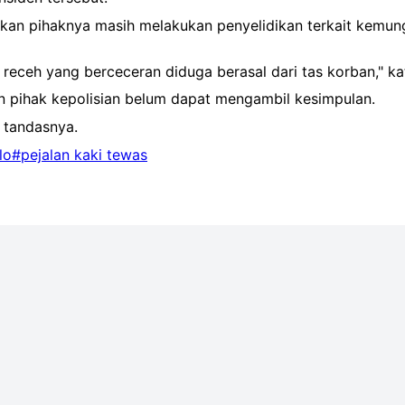
n pihaknya masih melakukan penyelidikan terkait kemungki
g receh yang berceceran diduga berasal dari tas korban," k
n pihak kepolisian belum dapat mengambil kesimpulan.
 tandasnya.
lo
#pejalan kaki tewas