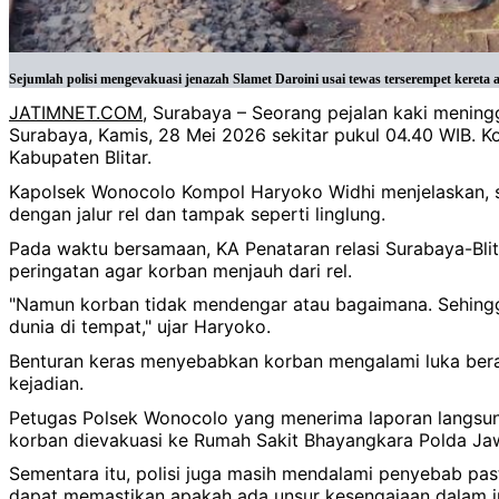
Sejumlah polisi mengevakuasi jenazah Slamet Daroini usai tewas terserempet kereta a
JATIMNET.COM
, Surabaya – Seorang pejalan kaki mening
Surabaya, Kamis, 28 Mei 2026 sekitar pukul 04.40 WIB. 
Kabupaten Blitar.
Kapolsek Wonocolo Kompol Haryoko Widhi menjelaskan, sebe
dengan jalur rel dan tampak seperti linglung.
Pada waktu bersamaan, KA Penataran relasi Surabaya-Blita
peringatan agar korban menjauh dari rel.
"Namun korban tidak mendengar atau bagaimana. Sehingga 
dunia di tempat," ujar Haryoko.
Benturan keras menyebabkan korban mengalami luka berat d
kejadian.
Petugas Polsek Wonocolo yang menerima laporan langsung
korban dievakuasi ke Rumah Sakit Bhayangkara Polda Ja
Sementara itu, polisi juga masih mendalami penyebab past
dapat memastikan apakah ada unsur kesengajaan dalam in