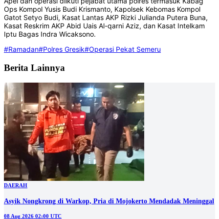
Apel dan operasi diikuti pejabat utama polres termasuk Kabag
Ops Kompol Yusis Budi Krismanto, Kapolsek Kebomas Kompol
Gatot Setyo Budi, Kasat Lantas AKP Rizki Julianda Putera Buna,
Kasat Reskrim AKP Abid Uais Al-qarni Aziz, dan Kasat Intelkam
Iptu Bagas Indra Wicaksono.
#Ramadan
#Polres Gresik
#Operasi Pekat Semeru
Berita Lainnya
DAERAH
Asyik Nongkrong di Warkop, Pria di Mojokerto Mendadak Meninggal
08 Aug 2026 02:00 UTC