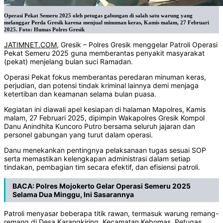
Operasi Pekat Semeru 2025 oleh petugas gabungan di salah satu warung yang
melanggar Perda Gresik karena menjual minuman keras, Kamis malam, 27 Februari
2025. Foto: Humas Polres Gresik
JATIMNET.COM
, Gresik – Polres Gresik menggelar Patroli Operasi
Pekat Semeru 2025 guna memberantas penyakit masyarakat
(pekat) menjelang bulan suci Ramadan.
Operasi Pekat fokus memberantas peredaran minuman keras,
perjudian, dan potensi tindak kriminal lainnya demi menjaga
ketertiban dan keamanan selama bulan puasa.
Kegiatan ini diawali apel kesiapan di halaman Mapolres, Kamis
malam, 27 Februari 2025, dipimpin Wakapolres Gresik Kompol
Danu Anindhita Kuncoro Putro bersama seluruh jajaran dan
personel gabungan yang turut dalam operasi.
Danu menekankan pentingnya pelaksanaan tugas sesuai SOP
serta memastikan kelengkapan administrasi dalam setiap
tindakan, pembagian tim secara efektif, dan efisiensi patroli.
BACA:
Polres Mojokerto Gelar Operasi Semeru 2025
Selama Dua Minggu, Ini Sasarannya
Patroli menyasar beberapa titik rawan, termasuk warung remang-
remang di Desa Karangkiring, Kecamatan Kebomas. Petugas