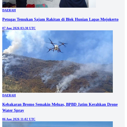
DAERAH
Petugas Temukan Sajam Rakitan di Blok Hunian Lapas Mojokerto
07 Aug 2026 03:30 UTC
DAERAH
Kebakaran Bromo Semakin Meluas, BPBD Jatim Kerahkan Drone
Water Spray
06 Aug 2026 11:02 UTC