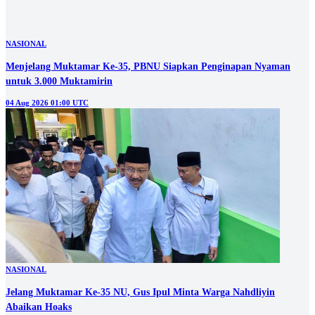
NASIONAL
Jelang Muktamar Ke-35 NU, Gus Ipul Minta Warga Nahdliyin
Abaikan Hoaks
03 Aug 2026 23:00 UTC
Lihat selengkapnya
Berita Populer
#1
Hingga Empat Minggu, Upah Buruh Proyek Sekolah Rakyat Tuban
Diduga Belum Dibayar
#2
Reses di Mojoagung, Sumardi Soroti Kebutuhan Ruang Kelas Baru
dan Kesejahteraan Guru Swasta