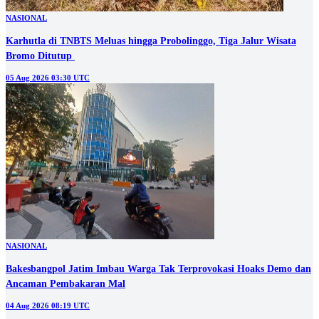
NASIONAL
Karhutla di TNBTS Meluas hingga Probolinggo, Tiga Jalur Wisata
05 Aug 2026 03:30 UTC
NASIONAL
Bakesbangpol Jatim Imbau Warga Tak Terprovokasi Hoaks Demo dan
Ancaman Pembakaran Mal
04 Aug 2026 08:19 UTC