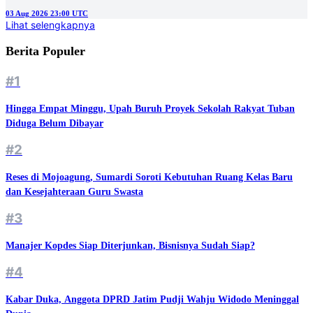
#3
Manajer Kopdes Siap Diterjunkan, Bisnisnya Sudah Siap?
#4
Kabar Duka, Anggota DPRD Jatim Pudji Wahju Widodo Meninggal
Dunia
#5
Pembangunan Sekolah Rakyat Tuban Sempat Molor, Begini Respon
Khofifah
© 2026 jatimnet.com