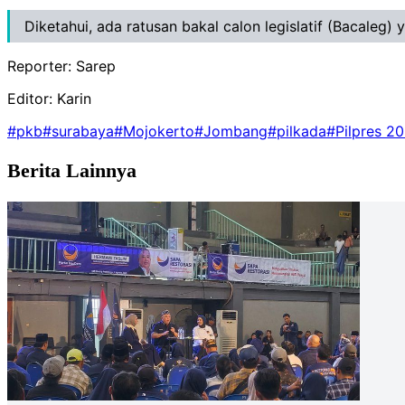
Diketahui, ada ratusan bakal calon legislatif (Bacaleg
Reporter: Sarep
Editor: Karin
#pkb
#surabaya
#Mojokerto
#Jombang
#pilkada
#Pilpres 2
Berita Lainnya