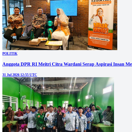
POLITIK
Anggota DPR RI Meitri Citra Wardani Serap Aspirasi Insan M
31 Jul 2026 12:55 UTC