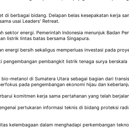
ret di berbagai bidang. Delapan belas kesepakatan kerja 
sama usai Leaders' Retreat.
ah sektor energi. Pemerintah Indonesia menunjuk Badan Pe
 listrik lintas batas bersama Singapura.
nergi bersih sekaligus memperluas investasi pada proyek 
ti pengembangan pembangkit listrik tenaga surya berskala
io-metanol di Sumatera Utara sebagai bagian dari transis
 berfokus pada pengembangan ekonomi hijau dan keberlanju
arui komitmen kerja sama pertahanan yang telah berjalan 
nai pertukaran informasi teknis di bidang proteksi radia
itas kelembagaan dalam menghadapi perkembangan teknolo