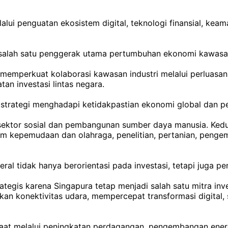
lalui penguatan ekosistem digital, teknologi finansial, ke
adi salah satu penggerak utama pertumbuhan ekonomi kawas
 memperkuat kolaborasi kawasan industri melalui perluasan
tan investasi lintas negara.
i strategi menghadapi ketidakpastian ekonomi global dan p
 sektor sosial dan pembangunan sumber daya manusia. Ke
 kepemudaan dan olahraga, penelitian, pertanian, pengem
l tidak hanya berorientasi pada investasi, tetapi juga pen
rategis karena Singapura tetap menjadi salah satu mitra inv
kan konektivitas udara, mempercepat transformasi digital
aat melalui peningkatan perdagangan, pengembangan energ