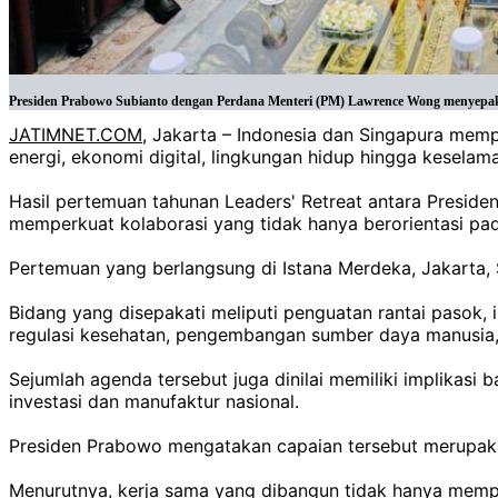
Presiden Prabowo Subianto dengan Perdana Menteri (PM) Lawrence Wong menyepakati 
JATIMNET.COM
, Jakarta – Indonesia dan Singapura mem
energi, ekonomi digital, lingkungan hidup hingga keselama
Hasil pertemuan tahunan Leaders' Retreat antara Presi
memperkuat kolaborasi yang tidak hanya berorientasi pa
Pertemuan yang berlangsung di Istana Merdeka, Jakarta, 
Bidang yang disepakati meliputi penguatan rantai pasok, in
regulasi kesehatan, pengembangan sumber daya manusia, 
Sejumlah agenda tersebut juga dinilai memiliki implikasi 
investasi dan manufaktur nasional.
Presiden Prabowo mengatakan capaian tersebut merupaka
Menurutnya, kerja sama yang dibangun tidak hanya mempe