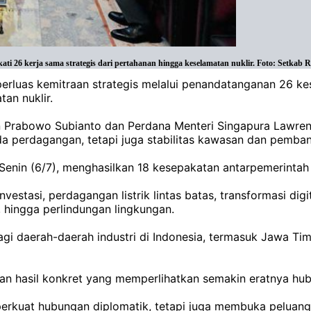
26 kerja sama strategis dari pertahanan hingga keselamatan nuklir. Foto: Setkab R
perluas kemitraan strategis melalui penandatanganan 26 
tan nuklir.
den Prabowo Subianto dan Perdana Menteri Singapura Law
da perdagangan, tetapi juga stabilitas kawasan dan pemba
Senin (6/7), menghasilkan 18 kesepakatan antarpemerintah
vestasi, perdagangan listrik lintas batas, transformasi dig
hingga perlindungan lingkungan.
bagi daerah-daerah industri di Indonesia, termasuk Jawa Tim
n hasil konkret yang memperlihatkan semakin eratnya hu
rkuat hubungan diplomatik, tetapi juga membuka peluang 