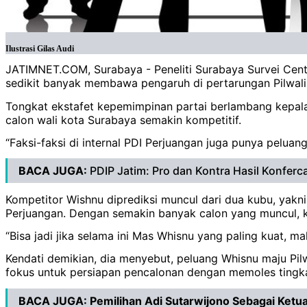
Ilustrasi Gilas Audi
JATIMNET.COM, Surabaya - Peneliti Surabaya Survei Cen
sedikit banyak membawa pengaruh di pertarungan Pilwal
Tongkat ekstafet kepemimpinan partai berlambang kepala
calon wali kota Surabaya semakin kompetitif.
“Faksi-faksi di internal PDI Perjuangan juga punya pelua
BACA JUGA:
PDIP Jatim: Pro dan Kontra Hasil Konferca
Kompetitor Wishnu diprediksi muncul dari dua kubu, yakn
Perjuangan. Dengan semakin banyak calon yang muncul, ke
“Bisa jadi jika selama ini Mas Whisnu yang paling kuat, 
Kendati demikian, dia menyebut, peluang Whisnu maju Pilwa
fokus untuk persiapan pencalonan dengan memoles tingkat 
BACA JUGA:
Pemilihan Adi Sutarwijono Sebagai Ketu