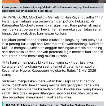
Proses perawatan kuku sapi jelang Iduladha dilakukan untuk menjaga kesehatan ternak
tetap prima dan layak kurban. Foto: Hasan
JATIMNET.COM
, Mojokerto – Menjelang Hari Raya Iduladha 1447
Hijriah, permintaan jasa perawatan dan potong kuku sapi di
Kabupaten Mojokerto meningkat signifikan. Para peternak mulai
memperketat perawatan hewan ternak mereka agar tetap sehat,
bugar, dan layak dijadikan hewan kurban.
Lonjakan permintaan tersebut dirasakan langsung oleh penyedia
jasa potong kuku sapi asal Kecamatan Dawarblandong, Sudirman
(45). Ia mengaku jumlah pelanggan meningkat drastis dibanding
hari-hari biasa karena banyak peternak ingin memastikan kondisi
sapi tetap prima menjelang musim kurban.
"Kita hanya memperbaiki kaki sapi yang sakit dan jalannya
kurang enak," ungkapnya saat ditemui di peternakan sapi di
Kecamatan Ngoro, Kabupaten Mojokerto, Rabu, 13 Mei 2026
siang.
Sudirman menjelaskan, perawatan kuku sapi sangat penting
untuk membantu hewan yang mengalami gangguan pada kaki
akibat pertumbuhan kuku berlebih atau kondisi kaki yang kurang
sehat. Jika tidak segera ditangani, sapi bisa kesulitan berjalan
dan berpotensi menurunkan kualitas fisiknya.
BACA:
Di Mojokerto, Unta Tak Lagi Sekadar Satwa Kebun