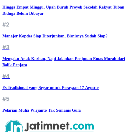
Hingga Empat Minggu, Upah Buruh Proyek Sekolah Rakyat Tuban
Diduga Belum Dibayar
#2
Manajer Kopdes Siap Diterjunkan, Bisnisnya Sudah Siap?
#3
Mengaku Anak Korban, Napi Jalankan Penipuan Emas Murah dari
Balik Penjara
#4
Es Tradisional yang Segar untuk Perayaan 17 Agustus
#5
Pelarian Mulia Wirjanto Tak Semanis Gula