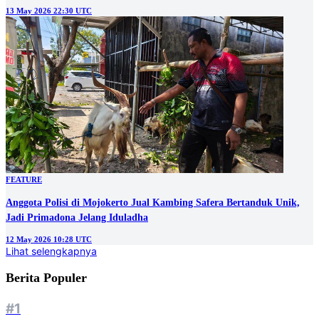
13 May 2026 22:30 UTC
FEATURE
Anggota Polisi di Mojokerto Jual Kambing Safera Bertanduk Unik,
Jadi Primadona Jelang Iduladha
12 May 2026 10:28 UTC
Lihat selengkapnya
Berita Populer
#1