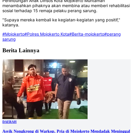
Perlindungan Anak Dinsos Kota Mojokerto Muntamah
menambahkan pihaknya akan membina atau memberi rehabilitasi
sosial terhadap 15 remaja pelaku perang sarung.
"Supaya mereka kembali ke kegiatan-kegiatan yang positif,"
katanya.
#Mojokerto
#Polres Mojokerto Kota
#Berita-mojokerto
#perang
sarung
Berita Lainnya
DAERAH
Asyik Nongkrong di Warkop, Pria di Mojokerto Mendadak Meninggal