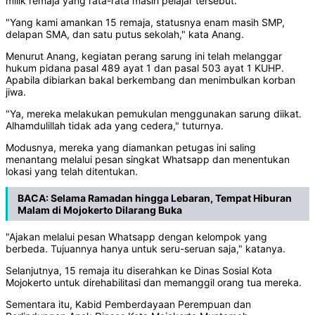
milik remaja yang rata-rata masih pelajar tersebut.
"Yang kami amankan 15 remaja, statusnya enam masih SMP,
delapan SMA, dan satu putus sekolah," kata Anang.
Menurut Anang, kegiatan perang sarung ini telah melanggar
hukum pidana pasal 489 ayat 1 dan pasal 503 ayat 1 KUHP.
Apabila dibiarkan bakal berkembang dan menimbulkan korban
jiwa.
"Ya, mereka melakukan pemukulan menggunakan sarung diikat.
Alhamdulillah tidak ada yang cedera," tuturnya.
Modusnya, mereka yang diamankan petugas ini saling
menantang melalui pesan singkat Whatsapp dan menentukan
lokasi yang telah ditentukan.
BACA:
Selama Ramadan hingga Lebaran, Tempat Hiburan
Malam di Mojokerto Dilarang Buka
"Ajakan melalui pesan Whatsapp dengan kelompok yang
berbeda. Tujuannya hanya untuk seru-seruan saja," katanya.
Selanjutnya, 15 remaja itu diserahkan ke Dinas Sosial Kota
Mojokerto untuk direhabilitasi dan memanggil orang tua mereka.
Sementara itu, Kabid Pemberdayaan Perempuan dan