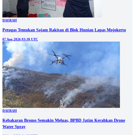
DAERAH
Petugas Temukan Sajam Rakitan di Blok Hunian Lapas Mojokerto
07 Aug 2026 03:30 UTC
DAERAH
Kebakaran Bromo Semakin Meluas, BPBD Jatim Kerahkan Drone
Water Spray