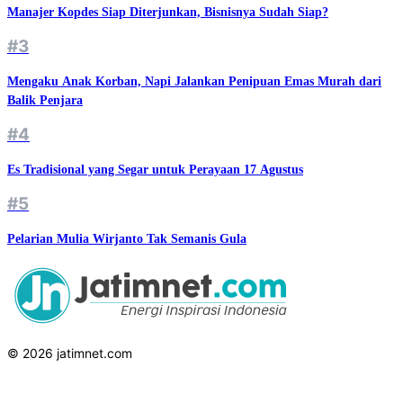
Manajer Kopdes Siap Diterjunkan, Bisnisnya Sudah Siap?
#3
Mengaku Anak Korban, Napi Jalankan Penipuan Emas Murah dari
Balik Penjara
#4
Es Tradisional yang Segar untuk Perayaan 17 Agustus
#5
Pelarian Mulia Wirjanto Tak Semanis Gula
© 2026 jatimnet.com