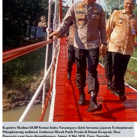
Kapolres Madiun AKBP Kemas Indra Natanegara (kiri) bersama jajaran Forkopimcam
Pilangkenceng melintasi Jembatan Merah Putih Presisi di Dusun Krapyak, Desa
Puworejo yang baru diresmikannya, Jumat, 8 Mei 2026. Foto: Nugroho.