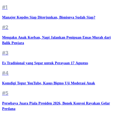
#1
Manajer Kopdes Siap Diterjunkan, Bisnisnya Sudah Siap?
#2
Mengaku Anak Korban, Napi Jalankan Penipuan Emas Murah dari
Balik Penjara
#3
Es Tradisional yang Segar untuk Perayaan 17 Agustus
#4
Komdigi Tegur YouTube, Kasus Bigmo Uji Moderasi Anak
#5
Persebaya Juara Piala Presiden 2026, Bonek Konvoi Rayakan Gelar
Perdana