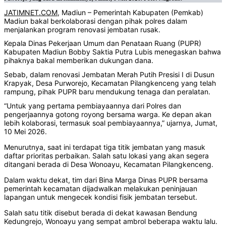
JATIMNET.COM
, Madiun – Pemerintah Kabupaten (Pemkab)
Madiun bakal berkolaborasi dengan pihak polres dalam
menjalankan program renovasi jembatan rusak.
Kepala Dinas Pekerjaan Umum dan Penataan Ruang (PUPR)
Kabupaten Madiun Bobby Saktia Putra Lubis menegaskan bahwa
pihaknya bakal memberikan dukungan dana.
Sebab, dalam renovasi Jembatan Merah Putih Presisi I di Dusun
Krapyak, Desa Purworejo, Kecamatan Pilangkenceng yang telah
rampung, pihak PUPR baru mendukung tenaga dan peralatan.
“Untuk yang pertama pembiayaannya dari Polres dan
pengerjaannya gotong royong bersama warga. Ke depan akan
lebih kolaborasi, termasuk soal pembiayaannya,” ujarnya, Jumat,
10 Mei 2026.
Menurutnya, saat ini terdapat tiga titik jembatan yang masuk
daftar prioritas perbaikan. Salah satu lokasi yang akan segera
ditangani berada di Desa Wonoayu, Kecamatan Pilangkenceng.
Dalam waktu dekat, tim dari Bina Marga Dinas PUPR bersama
pemerintah kecamatan dijadwalkan melakukan peninjauan
lapangan untuk mengecek kondisi fisik jembatan tersebut.
Salah satu titik disebut berada di dekat kawasan Bendung
Kedungrejo, Wonoayu yang sempat ambrol beberapa waktu lalu.