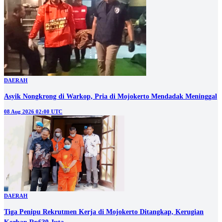
DAERAH
Asyik Nongkrong di Warkop, Pria di Mojokerto Mendadak Meninggal
08 Aug 2026 02:00 UTC
DAERAH
Tiga Penipu Rekrutmen Kerja di Mojokerto Ditangkap, Kerugian