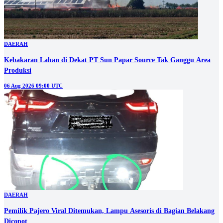
DAERAH
Kebakaran Lahan di Dekat PT Sun Papar Source Tak Ganggu Area
Produksi
06 Aug 2026 09:00 UTC
DAERAH
Pemilik Pajero Viral Ditemukan, Lampu Asesoris di Bagian Belakang
Dicopot