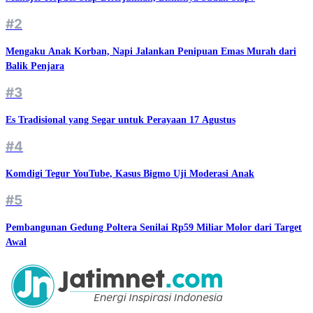
#2
Mengaku Anak Korban, Napi Jalankan Penipuan Emas Murah dari
Balik Penjara
#3
Es Tradisional yang Segar untuk Perayaan 17 Agustus
#4
Komdigi Tegur YouTube, Kasus Bigmo Uji Moderasi Anak
#5
Pembangunan Gedung Poltera Senilai Rp59 Miliar Molor dari Target
Awal