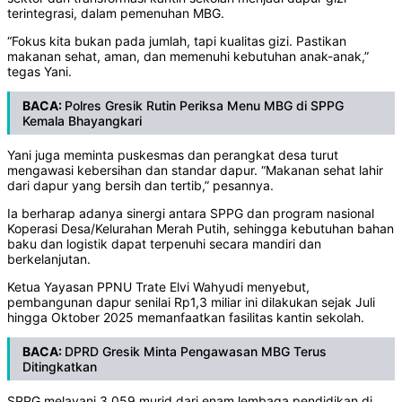
terintegrasi, dalam pemenuhan MBG.
“Fokus kita bukan pada jumlah, tapi kualitas gizi. Pastikan
makanan sehat, aman, dan memenuhi kebutuhan anak-anak,”
tegas Yani.
BACA:
Polres Gresik Rutin Periksa Menu MBG di SPPG
Kemala Bhayangkari
Yani juga meminta puskesmas dan perangkat desa turut
mengawasi kebersihan dan standar dapur. “Makanan sehat lahir
dari dapur yang bersih dan tertib,” pesannya.
Ia berharap adanya sinergi antara SPPG dan program nasional
Koperasi Desa/Kelurahan Merah Putih, sehingga kebutuhan bahan
baku dan logistik dapat terpenuhi secara mandiri dan
berkelanjutan.
Ketua Yayasan PPNU Trate Elvi Wahyudi menyebut,
pembangunan dapur senilai Rp1,3 miliar ini dilakukan sejak Juli
hingga Oktober 2025 memanfaatkan fasilitas kantin sekolah.
BACA:
DPRD Gresik Minta Pengawasan MBG Terus
Ditingkatkan
SPPG melayani 3.059 murid dari enam lembaga pendidikan di