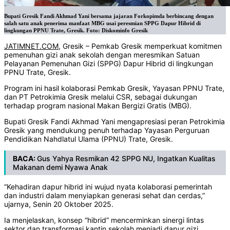
Bupati Gresik Fandi Akhmad Yani bersama jajaran Forkopimda berbincang dengan
salah satu anak penerima manfaat MBG usai peresmian SPPG Dapur Hibrid di
lingkungan PPNU Trate, Gresik. Foto: Diskominfo Gresik
JATIMNET.COM
, Gresik – Pemkab Gresik memperkuat komitmen
pemenuhan gizi anak sekolah dengan meresmikan Satuan
Pelayanan Pemenuhan Gizi (SPPG) Dapur Hibrid di lingkungan
PPNU Trate, Gresik.
Program ini hasil kolaborasi Pemkab Gresik, Yayasan PPNU Trate,
dan PT Petrokimia Gresik melalui CSR, sebagai dukungan
terhadap program nasional Makan Bergizi Gratis (MBG).
Bupati Gresik Fandi Akhmad Yani mengapresiasi peran Petrokimia
Gresik yang mendukung penuh terhadap Yayasan Perguruan
Pendidikan Nahdlatul Ulama (PPNU) Trate, Gresik.
BACA:
Gus Yahya Resmikan 42 SPPG NU, Ingatkan Kualitas
Makanan demi Nyawa Anak
“Kehadiran dapur hibrid ini wujud nyata kolaborasi pemerintah
dan industri dalam menyiapkan generasi sehat dan cerdas,”
ujarnya, Senin 20 Oktober 2025.
Ia menjelaskan, konsep “hibrid” mencerminkan sinergi lintas
sektor dan transformasi kantin sekolah menjadi dapur gizi