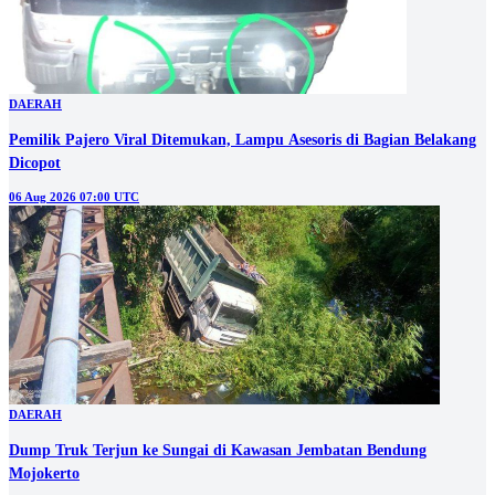
DAERAH
Pemilik Pajero Viral Ditemukan, Lampu Asesoris di Bagian Belakang
Dicopot
06 Aug 2026 07:00 UTC
DAERAH
Dump Truk Terjun ke Sungai di Kawasan Jembatan Bendung
Mojokerto