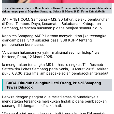
Tersangka pembacokan di Desa Tamberu Daya, Kecamatan Sokobanah, saat dihadirkan
dalam jumpa pers di Mapolres Sampang, Selasa 11 Maret 2025. Foto: Zainal Abidin
JATIMNET.COM
, Sampang – MS, 30 tahun, pelaku pembunuhan
di Desa Tamberu Daya, Kecamatan Sokobanah, Kabupaten
Sampang, terancam hukuman pidana penjara seumur hidup.
Kapolres Sampang AKBP Hartono menyebutkan jika tersangka
diancam pasal 340 subsider pasal 338 KUHP tentang
pembunuhan berencana.
"Ancaman hukumannya yakni maksimal seumur hidup," ujar
Hartono, Rabu, 12 Maret 2025.
Ia mengatakan tersangka MS berhasil diringkus Tim Resmob
Satreskrim Polres Sampang pada Senin, 10 Maret 2025, sekitar
pukul 03.30 atau lima jam pascakejadian pembacokan tersebut.
BACA:
Dituduh Selingkuhi Istri Orang, Pria di Sampang
Tewas Dibacok
Perwira dengan pangkat dua melati emas di pundaknya itu
mengatakan tersangka melakukan tindak pidana pembacokan
seorang diri dengan motif sakit hati.
"Tersangka ini geram dan sakit hati karena korban KH menjalin