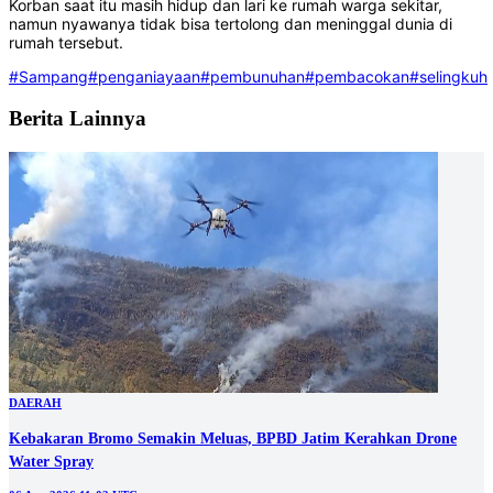
Korban saat itu masih hidup dan lari ke rumah warga sekitar,
namun nyawanya tidak bisa tertolong dan meninggal dunia di
rumah tersebut.
#Sampang
#penganiayaan
#pembunuhan
#pembacokan
#selingkuh
Berita Lainnya
DAERAH
Kebakaran Bromo Semakin Meluas, BPBD Jatim Kerahkan Drone
Water Spray