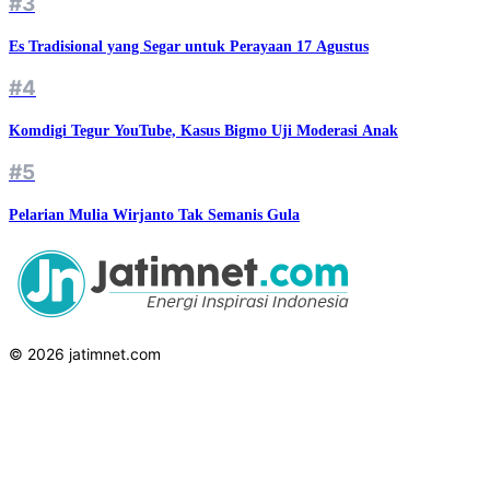
#3
Es Tradisional yang Segar untuk Perayaan 17 Agustus
#4
Komdigi Tegur YouTube, Kasus Bigmo Uji Moderasi Anak
#5
Pelarian Mulia Wirjanto Tak Semanis Gula
© 2026 jatimnet.com