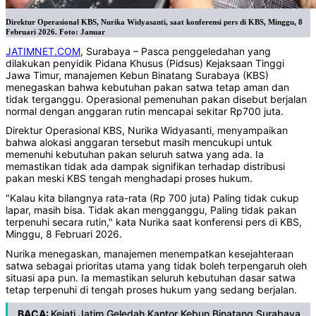
Direktur Operasional KBS, Nurika Widyasanti, saat konferensi pers di KBS, Minggu, 8
Februari 2026. Foto: Januar
JATIMNET.COM
, Surabaya – Pasca penggeledahan yang
dilakukan penyidik Pidana Khusus (Pidsus) Kejaksaan Tinggi
Jawa Timur, manajemen Kebun Binatang Surabaya (KBS)
menegaskan bahwa kebutuhan pakan satwa tetap aman dan
tidak terganggu. Operasional pemenuhan pakan disebut berjalan
normal dengan anggaran rutin mencapai sekitar Rp700 juta.
Direktur Operasional KBS, Nurika Widyasanti, menyampaikan
bahwa alokasi anggaran tersebut masih mencukupi untuk
memenuhi kebutuhan pakan seluruh satwa yang ada. Ia
memastikan tidak ada dampak signifikan terhadap distribusi
pakan meski KBS tengah menghadapi proses hukum.
"Kalau kita bilangnya rata-rata (Rp 700 juta) Paling tidak cukup
lapar, masih bisa. Tidak akan mengganggu, Paling tidak pakan
terpenuhi secara rutin," kata Nurika saat konferensi pers di KBS,
Minggu, 8 Februari 2026.
Nurika menegaskan, manajemen menempatkan kesejahteraan
satwa sebagai prioritas utama yang tidak boleh terpengaruh oleh
situasi apa pun. Ia memastikan seluruh kebutuhan dasar satwa
tetap terpenuhi di tengah proses hukum yang sedang berjalan.
BACA:
Kejati Jatim Geledah Kantor Kebun Binatang Surabaya