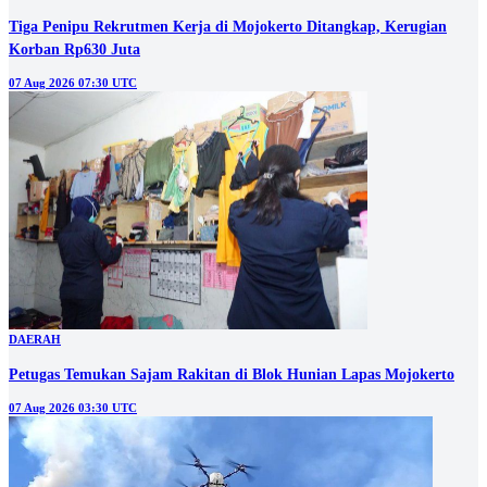
Tiga Penipu Rekrutmen Kerja di Mojokerto Ditangkap, Kerugian
Korban Rp630 Juta
07 Aug 2026 07:30 UTC
DAERAH
Petugas Temukan Sajam Rakitan di Blok Hunian Lapas Mojokerto
07 Aug 2026 03:30 UTC