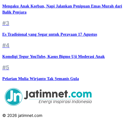
Mengaku Anak Korban, Napi Jalankan Penipuan Emas Murah dari
Balik Penjara
#3
Es Tradisional yang Segar untuk Perayaan 17 Agustus
#4
Komdigi Tegur YouTube, Kasus Bigmo Uji Moderasi Anak
#5
Pelarian Mulia Wirjanto Tak Semanis Gula
© 2026 jatimnet.com