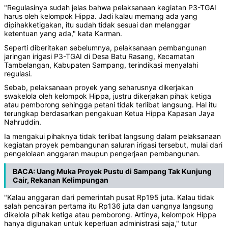
"Regulasinya sudah jelas bahwa pelaksanaan kegiatan P3-TGAI
harus oleh kelompok Hippa. Jadi kalau memang ada yang
dipihakketigakan, itu sudah tidak sesuai dan melanggar
ketentuan yang ada," kata Karman.
Seperti diberitakan sebelumnya, pelaksanaan pembangunan
jaringan irigasi P3-TGAI di Desa Batu Rasang, Kecamatan
Tambelangan, Kabupaten Sampang, terindikasi menyalahi
regulasi.
Sebab, pelaksanaan proyek yang seharusnya dikerjakan
swakelola oleh kelompok Hippa, justru dikerjakan pihak ketiga
atau pemborong sehingga petani tidak terlibat langsung. Hal itu
terungkap berdasarkan pengakuan Ketua Hippa Kapasan Jaya
Nahruddin.
Ia mengakui pihaknya tidak terlibat langsung dalam pelaksanaan
kegiatan proyek pembangunan saluran irigasi tersebut, mulai dari
pengelolaan anggaran maupun pengerjaan pembangunan.
BACA:
Uang Muka Proyek Pustu di Sampang Tak Kunjung
Cair, Rekanan Kelimpungan
"Kalau anggaran dari pemerintah pusat Rp195 juta. Kalau tidak
salah pencairan pertama itu Rp136 juta dan uangnya langsung
dikelola pihak ketiga atau pemborong. Artinya, kelompok Hippa
hanya digunakan untuk keperluan administrasi saja," tutur