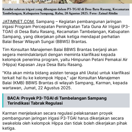
Kondisi saluran irigasi yang dibangun dalam P3-TGAI di Desa Batu Rasang, Kecamatan
Tambelangan, Kabupaten Sampang, Rabu, 20 Agustus 2025. Foto: Zainal Abidin
JATIMNET.COM
, Sampang – Kegiatan pembangunan jaringan
irigasi Program Percepatan Peningkatan Tata Guna Air Irigasi (P3-
TGAI) di Desa Batu Rasang, Kecamatan Tambelangan, Kabupaten
Sampang, yang dikerjakan pihak ketiga mendapat perhatian
Balai Besar Wilayah Sungai (BBWS) Brantas.
Tim Konsultan Manajemen Balai BBWS Brantas berjanji akan
segera menindaklanjuti dengan meminta klarifikasi kepada
kelompok penerima program, yaitu Himpunan Petani Pemakai Air
(Hippa) Kapasan Jaya Desa Batu Rasang.
"Kita akan minta bidang asisten tenaga ahli (Asta) untuk klarifikasi
terkait hal itu ke kelompok Hippa," ujar Konsultan Manajemen
Balai (KMB) BBWS Brantas di wilayah Sampang, Karman, kepada
wartawan, Jumat, 22 Agustus 2025.
BACA:
Proyek P3-TGAI di Tambelangan Sampang
Terindikasi Tabrak Regulasi
Karman menjelaskan secara regulasi pelaksanaan proyek
pembangunan jaringan irigasi P3-TGAI harus dikerjakan secara
swakelola oleh kelompok Hippa dan tidak boleh dikerjakan pihak
ketiga.