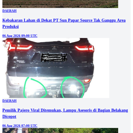
DAERAH
Kebakaran Lahan di Dekat PT Sun Papar Source Tak Ganggu Area
Produksi
06 Aug 2026 09:00 UTC
DAERAH
Pemilik Pajero Viral Ditemukan, Lampu Asesoris di Bagian Belakang
Dicopot
06 Aug 2026 07:00 UTC