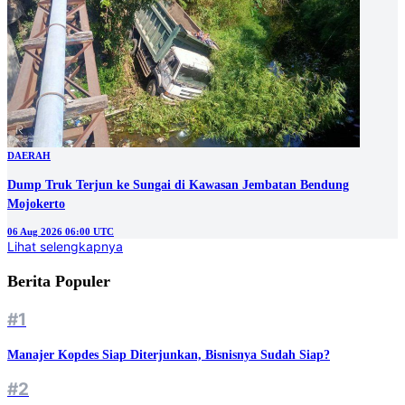
DAERAH
Dump Truk Terjun ke Sungai di Kawasan Jembatan Bendung
Mojokerto
06 Aug 2026 06:00 UTC
Lihat selengkapnya
Berita Populer
#1
Manajer Kopdes Siap Diterjunkan, Bisnisnya Sudah Siap?
#2