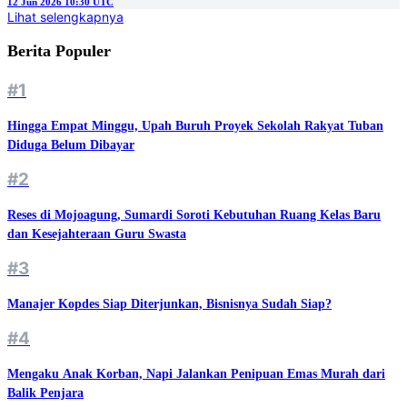
12 Jun 2026 10:30 UTC
Lihat selengkapnya
Berita Populer
#1
Hingga Empat Minggu, Upah Buruh Proyek Sekolah Rakyat Tuban
Diduga Belum Dibayar
#2
Reses di Mojoagung, Sumardi Soroti Kebutuhan Ruang Kelas Baru
dan Kesejahteraan Guru Swasta
#3
Manajer Kopdes Siap Diterjunkan, Bisnisnya Sudah Siap?
#4
Mengaku Anak Korban, Napi Jalankan Penipuan Emas Murah dari
Balik Penjara