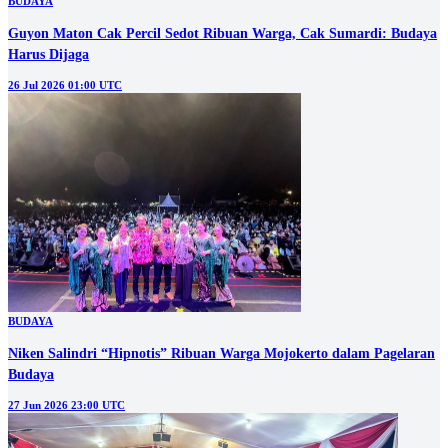
BUDAYA
Guyon Maton Cak Percil Sedot Ribuan Warga, Cak Sumardi: Budaya
Harus Dijaga
26 Jul 2026 01:00 UTC
BUDAYA
Niken Salindri “Hipnotis” Ribuan Warga Mojokerto dalam Pagelaran
Budaya
27 Jun 2026 23:00 UTC