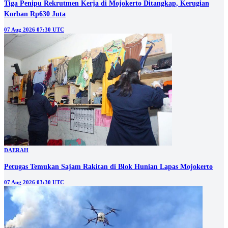
Tiga Penipu Rekrutmen Kerja di Mojokerto Ditangkap, Kerugian
Korban Rp630 Juta
07 Aug 2026 07:30 UTC
DAERAH
Petugas Temukan Sajam Rakitan di Blok Hunian Lapas Mojokerto
07 Aug 2026 03:30 UTC