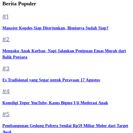
Berita Populer
#1
Manajer Kopdes Siap Diterjunkan, Bisnisnya Sudah Siap?
#2
Mengaku Anak Korban, Napi Jalankan Penipuan Emas Murah dari
Balik Penjara
#3
Es Tradisional yang Segar untuk Perayaan 17 Agustus
#4
Komdigi Tegur YouTube, Kasus Bigmo Uji Moderasi Anak
#5
Pembangunan Gedung Poltera Senilai Rp59 Miliar Molor dari Target
Awal