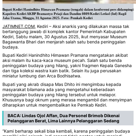
Bupati Kediri Hanindhito Himawan Pramana (tengah) dalam konferensi pers didampingi
Kapolres Kediri AKBP Bramastyo Priaji dan Dandim 0809/Kediri Letkol (Inf) Ragil
Jaka Utama, Minggu, 31 Agustus 2025. Foto: Pemkab Kediri
JATIMNET.COM
, Kediri – Aksi anarkis yang dilakukan massa tak
bertanggung jawab di komplek kantor Pemerintah Kabupaten
Kediri, Sabtu malam, 30 Agustus 2025, ikut menyasar Museum
Bagawanta Bhari dan menjarah salah satu benda peninggalan
budaya.
Bupati Kediri Hanindhito Himawan Pramana mengatakan akibat
aksi malam itu kaca-kaca museum pecah. Salah satu benda
peninggalan budaya yang hilang, yakni fragmen Kepala Ganesha
dan tiga koleksi wastra kain batik. Selain itu juga perusakan
miniatur lumbung dan Arca Bodhisatwa.
Bupati yang akrab disapa Mas Dhito ini mengimbau kepada
masyarakat bilamana ada yang mengetahui keberadaan
peninggalan budaya yang hilang tersebut untuk melapor.
Khususnya bagi oknum yang merasa mengambil dan menyimpan
diharapkan untuk mengembalikan ke Pemkab Kediri.
BACA:
Lindas Ojol Affan, Dua Personel Brimob Dikenai
Pelanggaran Berat, Lima Lainnya Pelanggaran Sedang
“Kami berharap sekali bisa kembali, karena peninggalan budaya