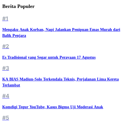
Berita Populer
#1
Mengaku Anak Korban, Napi Jalankan Penipuan Emas Murah dari
Balik Penjara
#2
Es Tradisional yang Segar untuk Perayaan 17 Agustus
#3
KA BIAS Madiun-Solo Terkendala Teknis, Perjalanan Lima Kereta
Terlambat
#4
Komdigi Tegur YouTube, Kasus Bigmo Uji Moderasi Anak
#5