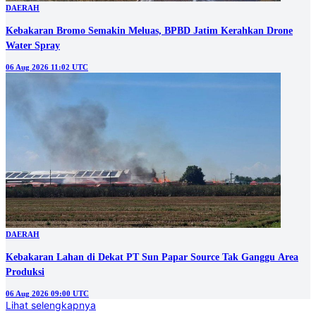
DAERAH
Kebakaran Bromo Semakin Meluas, BPBD Jatim Kerahkan Drone
Water Spray
06 Aug 2026 11:02 UTC
DAERAH
Kebakaran Lahan di Dekat PT Sun Papar Source Tak Ganggu Area
Produksi
06 Aug 2026 09:00 UTC
Lihat selengkapnya