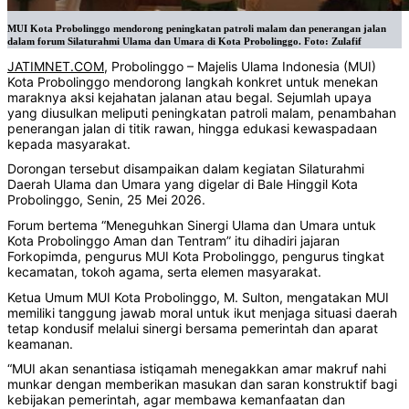
MUI Kota Probolinggo mendorong peningkatan patroli malam dan penerangan jalan
dalam forum Silaturahmi Ulama dan Umara di Kota Probolinggo. Foto: Zulafif
JATIMNET.COM
, Probolinggo – Majelis Ulama Indonesia (MUI)
Kota Probolinggo mendorong langkah konkret untuk menekan
maraknya aksi kejahatan jalanan atau begal. Sejumlah upaya
yang diusulkan meliputi peningkatan patroli malam, penambahan
penerangan jalan di titik rawan, hingga edukasi kewaspadaan
kepada masyarakat.
Dorongan tersebut disampaikan dalam kegiatan Silaturahmi
Daerah Ulama dan Umara yang digelar di Bale Hinggil Kota
Probolinggo, Senin, 25 Mei 2026.
Forum bertema “Meneguhkan Sinergi Ulama dan Umara untuk
Kota Probolinggo Aman dan Tentram” itu dihadiri jajaran
Forkopimda, pengurus MUI Kota Probolinggo, pengurus tingkat
kecamatan, tokoh agama, serta elemen masyarakat.
Ketua Umum MUI Kota Probolinggo, M. Sulton, mengatakan MUI
memiliki tanggung jawab moral untuk ikut menjaga situasi daerah
tetap kondusif melalui sinergi bersama pemerintah dan aparat
keamanan.
“MUI akan senantiasa istiqamah menegakkan amar makruf nahi
munkar dengan memberikan masukan dan saran konstruktif bagi
kebijakan pemerintah, agar membawa kemanfaatan dan