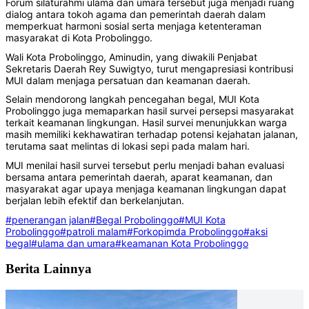
Forum silaturahmi ulama dan umara tersebut juga menjadi ruang
dialog antara tokoh agama dan pemerintah daerah dalam
memperkuat harmoni sosial serta menjaga ketenteraman
masyarakat di Kota Probolinggo.
Wali Kota Probolinggo, Aminudin, yang diwakili Penjabat
Sekretaris Daerah Rey Suwigtyo, turut mengapresiasi kontribusi
MUI dalam menjaga persatuan dan keamanan daerah.
Selain mendorong langkah pencegahan begal, MUI Kota
Probolinggo juga memaparkan hasil survei persepsi masyarakat
terkait keamanan lingkungan. Hasil survei menunjukkan warga
masih memiliki kekhawatiran terhadap potensi kejahatan jalanan,
terutama saat melintas di lokasi sepi pada malam hari.
MUI menilai hasil survei tersebut perlu menjadi bahan evaluasi
bersama antara pemerintah daerah, aparat keamanan, dan
masyarakat agar upaya menjaga keamanan lingkungan dapat
berjalan lebih efektif dan berkelanjutan.
#penerangan jalan
#Begal Probolinggo
#MUI Kota
Probolinggo
#patroli malam
#Forkopimda Probolinggo
#aksi
begal
#ulama dan umara
#keamanan Kota Probolinggo
Berita Lainnya