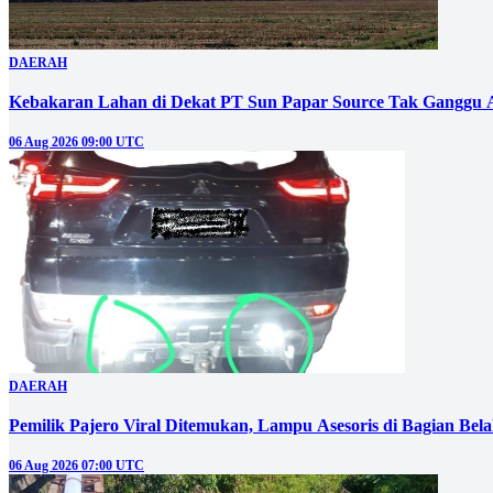
DAERAH
Kebakaran Lahan di Dekat PT Sun Papar Source Tak Ganggu 
06 Aug 2026 09:00 UTC
DAERAH
Pemilik Pajero Viral Ditemukan, Lampu Asesoris di Bagian Bel
06 Aug 2026 07:00 UTC