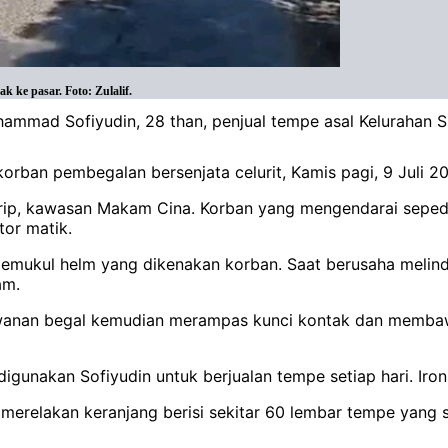
 ke pasar. Foto: Zulalif.
hammad Sofiyudin, 28 than, penjual tempe asal Kelurahan
korban pembegalan bersenjata celurit, Kamis pagi, 9 Juli 2
Mastrip, kawasan Makam Cina. Korban yang mengendarai sep
or matik.
emukul helm yang dikenakan korban. Saat berusaha melind
am.
awanan begal kemudian merampas kunci kontak dan memba
nakan Sofiyudin untuk berjualan tempe setiap hari. Ironisn
merelakan keranjang berisi sekitar 60 lembar tempe yang s