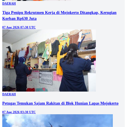
DAERAH
Tiga Penipu Rekrutmen Kerja di Mojokerto Ditangkap, Kerugian
Korban Rp630 Juta
07 Aug 2026 07:30 UTC
DAERAH
Petugas Temukan Sajam Rakitan di Blok Hunian Lapas Mojokerto
07 Aug 2026 03:30 UTC