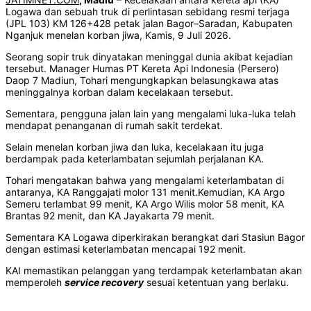
Logawa dan sebuah truk di perlintasan sebidang resmi terjaga
(JPL 103) KM 126+428 petak jalan Bagor–Saradan, Kabupaten
Nganjuk menelan korban jiwa, Kamis, 9 Juli 2026.
Seorang sopir truk dinyatakan meninggal dunia akibat kejadian
tersebut. Manager Humas PT Kereta Api Indonesia (Persero)
Daop 7 Madiun, Tohari mengungkapkan belasungkawa atas
meninggalnya korban dalam kecelakaan tersebut.
Sementara, pengguna jalan lain yang mengalami luka-luka telah
mendapat penanganan di rumah sakit terdekat.
Selain menelan korban jiwa dan luka, kecelakaan itu juga
berdampak pada keterlambatan sejumlah perjalanan KA.
Tohari mengatakan bahwa yang mengalami keterlambatan di
antaranya, KA Ranggajati molor 131 menit.Kemudian, KA Argo
Semeru terlambat 99 menit, KA Argo Wilis molor 58 menit, KA
Brantas 92 menit, dan KA Jayakarta 79 menit.
Sementara KA Logawa diperkirakan berangkat dari Stasiun Bagor
dengan estimasi keterlambatan mencapai 192 menit.
KAI memastikan pelanggan yang terdampak keterlambatan akan
memperoleh
service recovery
sesuai ketentuan yang berlaku.