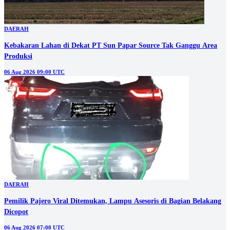
DAERAH
Kebakaran Lahan di Dekat PT Sun Papar Source Tak Ganggu Area
Produksi
06 Aug 2026 09:00 UTC
DAERAH
Pemilik Pajero Viral Ditemukan, Lampu Asesoris di Bagian Belakang
Dicopot
06 Aug 2026 07:00 UTC