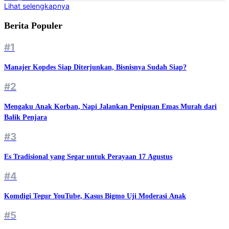
Lihat selengkapnya
Berita Populer
#1
Manajer Kopdes Siap Diterjunkan, Bisnisnya Sudah Siap?
#2
Mengaku Anak Korban, Napi Jalankan Penipuan Emas Murah dari
Balik Penjara
#3
Es Tradisional yang Segar untuk Perayaan 17 Agustus
#4
Komdigi Tegur YouTube, Kasus Bigmo Uji Moderasi Anak
#5