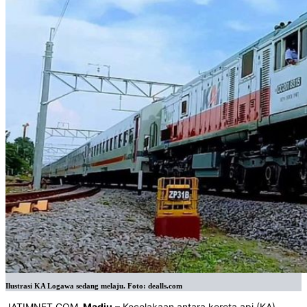
Ilustrasi KA Logawa sedang melaju. Foto: dealls.com
JATIMNET.COM
, Madiu
– Kecelakaan antara kereta api (KA)