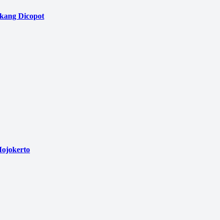
akang Dicopot
ojokerto