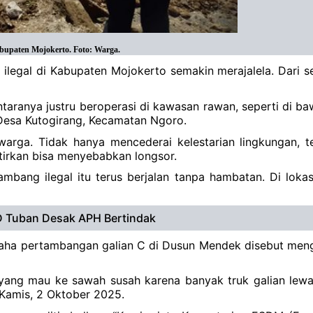
bupaten Mojokerto. Foto: Warga.
 ilegal di Kabupaten Mojokerto semakin merajalela. Dari 
antaranya justru beroperasi di kawasan rawan, seperti di 
Desa Kutogirang, Kecamatan Ngoro.
warga. Tidak hanya mencederai kelestarian lingkungan, 
tirkan bisa menyebabkan longsor.
mbang ilegal itu terus berjalan tanpa hambatan. Di loka
RD Tuban Desak APH Bertindak
 usaha pertambangan galian C di Dusun Mendek disebut men
 yang mau ke sawah susah karena banyak truk galian lewat
, Kamis, 2 Oktober 2025.