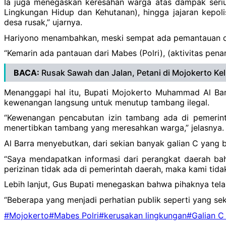
Ia juga menegaskan keresahan warga atas dampak seriu
Lingkungan Hidup dan Kehutanan), hingga jajaran kepoli
desa rusak,” ujarnya.
Hariyono menambahkan, meski sempat ada pemantauan dari
“Kemarin ada pantauan dari Mabes (Polri), (aktivitas pen
BACA:
Rusak Sawah dan Jalan, Petani di Mojokerto K
Menanggapi hal itu, Bupati Mojokerto Muhammad Al Ba
kewenangan langsung untuk menutup tambang ilegal.
“Kewenangan pencabutan izin tambang ada di pemerin
menertibkan tambang yang meresahkan warga,” jelasnya.
Al Barra menyebutkan, dari sekian banyak galian C yang b
“Saya mendapatkan informasi dari perangkat daerah ba
perizinan tidak ada di pemerintah daerah, maka kami tid
Lebih lanjut, Gus Bupati menegaskan bahwa pihaknya tela
“Beberapa yang menjadi perhatian publik seperti yang s
#Mojokerto
#Mabes Polri
#kerusakan lingkungan
#Galian C 