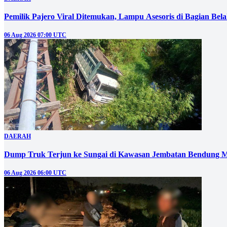
Pemilik Pajero Viral Ditemukan, Lampu Asesoris di Bagian Bel
06 Aug 2026 07:00 UTC
DAERAH
Dump Truk Terjun ke Sungai di Kawasan Jembatan Bendung M
06 Aug 2026 06:00 UTC