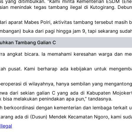
s yang ditimbulkan. “Kami minta Kementerian ESDM (Ene
sian menindak tegas tambang ilegal di Kutogirang. Debuny
 aparat Mabes Polri, aktivitas tambang tersebut masih be
ambangan) buka dari pagi hingga jam 9, tapi sekarang sudah
eluhkan Tambang Galian C
rra angkat bicara. Ia memahami keresahan warga dan me
tah pusat. Kami berharap ada kebijakan untuk mengemb
eroperasi di wilayahnya, hanya sembilan yang mengantongi 
hwa dari sekian galian C yang ada di Kabupaten Mojoker
ak bisa melakukan penindakan apa pun,” tandasnya.
h berkoordinasi dengan kementerian dan lembaga terkait un
ekarang ada di (Dusun) Mendek Kecamatan Ngoro, kami suda
Ilegal