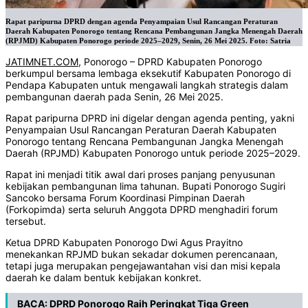
Rapat paripurna DPRD dengan agenda Penyampaian Usul Rancangan Peraturan
Daerah Kabupaten Ponorogo tentang Rencana Pembangunan Jangka Menengah Daerah
(RPJMD) Kabupaten Ponorogo periode 2025–2029, Senin, 26 Mei 2025. Foto: Satria
JATIMNET.COM
, Ponorogo – DPRD Kabupaten Ponorogo
berkumpul bersama lembaga eksekutif Kabupaten Ponorogo di
Pendapa Kabupaten untuk mengawali langkah strategis dalam
pembangunan daerah pada Senin, 26 Mei 2025.
Rapat paripurna DPRD ini digelar dengan agenda penting, yakni
Penyampaian Usul Rancangan Peraturan Daerah Kabupaten
Ponorogo tentang Rencana Pembangunan Jangka Menengah
Daerah (RPJMD) Kabupaten Ponorogo untuk periode 2025–2029.
Rapat ini menjadi titik awal dari proses panjang penyusunan
kebijakan pembangunan lima tahunan. Bupati Ponorogo Sugiri
Sancoko bersama Forum Koordinasi Pimpinan Daerah
(Forkopimda) serta seluruh Anggota DPRD menghadiri forum
tersebut.
Ketua DPRD Kabupaten Ponorogo Dwi Agus Prayitno
menekankan RPJMD bukan sekadar dokumen perencanaan,
tetapi juga merupakan pengejawantahan visi dan misi kepala
daerah ke dalam bentuk kebijakan konkret.
BACA:
DPRD Ponorogo Raih Peringkat Tiga Green