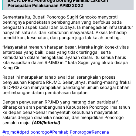
BACA:
DPRD Ponorogo Dorong Pemkab Lakukan
Percepatan Pelaksanaan APBD 2022
Sementara itu, Bupati Ponorogo Sugiri Sancoko menyoroti
pentingnya pendekatan pembangunan yang berfokus pada
penguatan aspek sosial dan budaya. Ia menegaskan infrastruktur
hanyalah satu sisi dari kebutuhan masyarakat. Akses terhadap
pendidikan, kesehatan, dan pangan juga tak kalah penting.
“Masyarakat menaruh harapan besar. Mereka ingin konektivitas
antardesa yang baik, desa yang tidak tertinggal, serta
kemudahan dalam mengakses layanan dasar. Itu semua harus
kita wujudkan dalam RPJMD ini,” kata Sugiri yang akrab disapa
Kang Giri.
Rapat ini merupakan tahap awal dari serangkaian proses
penyusunan Raperda RPJMD. Selanjutnya, masing-masing fraksi
di DPRD akan menyampaikan pandangan umum sebagai bahan
pertimbangan dalam pembahasan lanjutan.
Dengan penyusunan RPJMD yang matang dan partisipatif,
diharapkan arah pembangunan Kabupaten Ponorogo lima tahun
ke depan benar-benar menyentuh kebutuhan masyarakat,
selaras dengan dinamika nasional, dan menjadikan Ponorogo
semakin maju.
(ADV/Inforial)
#rpjmd
#dprd ponorogo
#Pemkab Ponorogo
#Rencana