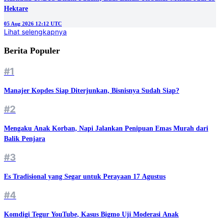
Hektare
05 Aug 2026 12:12 UTC
Lihat selengkapnya
Berita Populer
#1
Manajer Kopdes Siap Diterjunkan, Bisnisnya Sudah Siap?
#2
Mengaku Anak Korban, Napi Jalankan Penipuan Emas Murah dari
Balik Penjara
#3
Es Tradisional yang Segar untuk Perayaan 17 Agustus
#4
Komdigi Tegur YouTube, Kasus Bigmo Uji Moderasi Anak