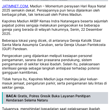
JATIMNET.COM
, Madiun – Momentum perayaan Hari Raya Natal
2025 semakin dekat. Persiapannya pun terus dijalankan oleh
berbagai pihak, tak terkecuali oleh Polres Madiun.
Kapolres Madiun AKBP Kemas Indra Natanegara beserta sejumlah
pejabat polres sengaja melakukan pengecekan ke beberapa
gereja yang berada di wilayah hukumnya, Senin, 22 Desember
2025.
Beberapa lokasi yang dicek, di antaranya Gereja Katolik Stasi
Santa Maria Assumpta Caruban, serta Gereja Utusan Pantekosta
(GUP) Pandean.
Pengecekan yang dijalankan meliputi kesiapan personel
pengamanan, sarana dan prasarana pendukung, sistem
pengamanan di sekitar lokasi ibadah. Selain itu, pelaksanaan
sterilisasi gereja sebagai langkah antisipasi terhadap potensi
gangguan kamtibmas.
Tidak hanya itu, Kapolres Madiun juga meninjau jalur keluar-
masuk jemaat, pengaturan parkir, serta pengamanan lalu lintas di
sekitar gereja.
BACA:
Gratis, Polres Gresik Buka Layanan Penitipan
Kendaraan Selama Nataru
Tujuannya, menghindari kepadatan saat pelaksanaan ibadah