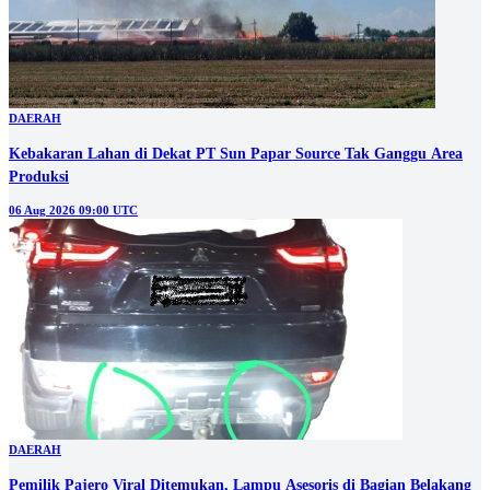
DAERAH
Kebakaran Lahan di Dekat PT Sun Papar Source Tak Ganggu Area
Produksi
06 Aug 2026 09:00 UTC
DAERAH
Pemilik Pajero Viral Ditemukan, Lampu Asesoris di Bagian Belakang