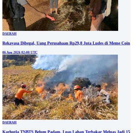
DAERAH
Rekayasa Dibegal, Uang Perusahaan Rp29,8 Juta Ludes di Meme Coin
06 Aug 2026 02:00 UTC
DAERAH
Karhutla TNBTS Belum Padam, Luas Lahan Terbakar Meluas Jadi 15