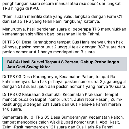
penghitungan suara secara manual atau
real
count
dari tingkat
TPS hingga di KPU.
"Kami sudah memiliki data yang valid, lengkap dengan Form C1
dari setiap TPS yang telah kami rangkum," katanya.
Menurutnya, hasil perolehan suara di beberapa TPS menunjukkan
kemenangan signifikan bagi pasangan Haris-Fahmi.
Di TPS 01 Desa Karangbong tempat Gus Haris menyalurkan hak
pilihnya, paslon nomor urut 2 unggul telak dengan 387 suara dan
paslon nomor urut 1 hanya mendapatkan 3 suara.
BACA:
Hasil Survei Terpaut 8 Persen, Cabup Probolinggo
Adu Gaet
Swing
Voter
Di TPS 03 Desa Karanganyar, Kecamatan Paiton, tempat Ra
Fahmi menyalurkan hak pilihnya, paslon nomor urut 2 juga unggul
dengan 513 suara, jauh dari paslon nomor 1 yang hanya 10 suara.
Di TPS 02 Kelurahan Sidomukti, Kecamatan Kraksaan, tempat
mencoblos,calon Bupati nomor urut 1, Zulmi Noor Hasani, Zulmi-
Rasit unggul dengan 231 suara dan Gus Haris-Ra Fahmi meraih
146 suara.
Sementara itu, di TPS 05 Desa Sumberanyar, Kecamatan Paiton,
tempat mencoblos calon Wakil Bupati nomor urut 1, Abd. Rasit,
Zulmi-Rasit memperoleh 121 suara dan Gus Haris-Ra Fahmi