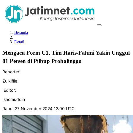
Beranda
Detail
Mengacu Form C1, Tim Haris-Fahmi Yakin Unggul
81 Persen di Pilbup Probolinggo
Reporter:
Zulkiflie
,
Editor:
Ishomuddin
Rabu, 27 November 2024 12:00 UTC