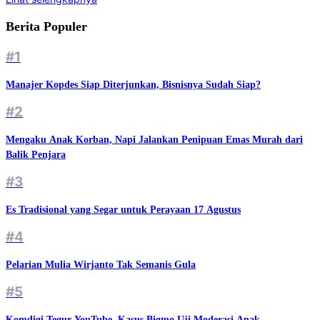
Berita Populer
#1
Manajer Kopdes Siap Diterjunkan, Bisnisnya Sudah Siap?
#2
Mengaku Anak Korban, Napi Jalankan Penipuan Emas Murah dari
Balik Penjara
#3
Es Tradisional yang Segar untuk Perayaan 17 Agustus
#4
Pelarian Mulia Wirjanto Tak Semanis Gula
#5
Komdigi Tegur YouTube, Kasus Bigmo Uji Moderasi Anak