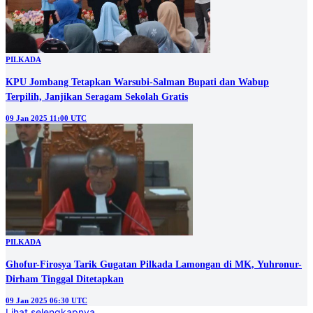
PILKADA
KPU Jombang Tetapkan Warsubi-Salman Bupati dan Wabup
Terpilih, Janjikan Seragam Sekolah Gratis
09 Jan 2025 11:00 UTC
PILKADA
Ghofur-Firosya Tarik Gugatan Pilkada Lamongan di MK, Yuhronur-
Dirham Tinggal Ditetapkan
09 Jan 2025 06:30 UTC
Lihat selengkapnya