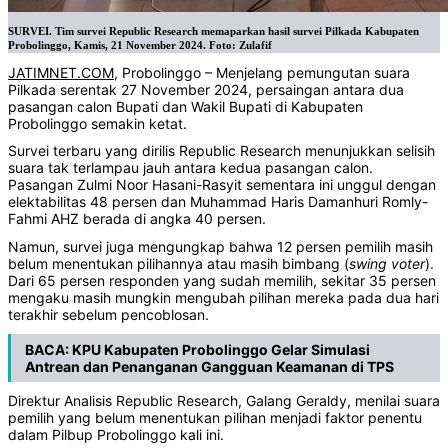
SURVEI. Tim survei Republic Research memaparkan hasil survei Pilkada Kabupaten
Probolinggo, Kamis, 21 November 2024. Foto: Zulafif
JATIMNET.COM
, Probolinggo – Menjelang pemungutan suara
Pilkada serentak 27 November 2024, persaingan antara dua
pasangan calon Bupati dan Wakil Bupati di Kabupaten
Probolinggo semakin ketat.
Survei terbaru yang dirilis Republic Research menunjukkan selisih
suara tak terlampau jauh antara kedua pasangan calon.
Pasangan Zulmi Noor Hasani-Rasyit sementara ini unggul dengan
elektabilitas 48 persen dan Muhammad Haris Damanhuri Romly-
Fahmi AHZ berada di angka 40 persen.
Namun, survei juga mengungkap bahwa 12 persen pemilih masih
belum menentukan pilihannya atau masih bimbang (
swing
voter
).
Dari 65 persen responden yang sudah memilih, sekitar 35 persen
mengaku masih mungkin mengubah pilihan mereka pada dua hari
terakhir sebelum pencoblosan.
BACA:
KPU Kabupaten Probolinggo Gelar Simulasi
Antrean dan Penanganan Gangguan Keamanan di TPS
Direktur Analisis Republic Research, Galang Geraldy, menilai suara
pemilih yang belum menentukan pilihan menjadi faktor penentu
dalam Pilbup Probolinggo kali ini.