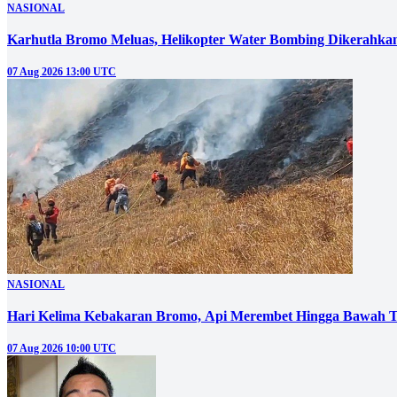
NASIONAL
Karhutla Bromo Meluas, Helikopter Water Bombing Dikerahka
07 Aug 2026 13:00 UTC
NASIONAL
Hari Kelima Kebakaran Bromo, Api Merembet Hingga Bawah T
07 Aug 2026 10:00 UTC