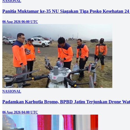
NASIONAL
Panitia Muktamar ke-35 NU Siagakan Tiga Posko Kesehatan 24
06 Aug 2026 06:00 UTC
NASIONAL
Padamkan Karhutla Bromo, BPBD Jatim Terjunkan Drone Wat
06 Aug 2026 04:00 UTC