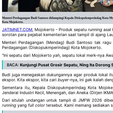
Menteri Perdagangan Budi Santoso didampingi Kepala Diskopukmperindag Kota Moj
Kota Mojokerto.
JATIMNET.COM
, Mojokerto - Produk sepatu
running
asal 
sorotan para pejabat kementerian saat tampil di ajang 
Menteri Perdagangan (Mendag) Budi Santoso tak ragu 
Perdagangan (Diskopukmperindag) Kota Mojokerto.
"Ini sepatu dari Mojokerto
yah
, sepatu lokal merk-nya Aw
BACA:
Kunjungi Pusat Grosir Sepatu, Ning Ita Dorong 
Budi juga menegaskan dukungannya agar produk lokal itu
ekspor. Kita ekspor, kita cari
buyer
-nya, ini
ga
k kalah den
Sementara itu, Kepala Diskopukmperindag Kota Mojoker
Jenderal Industri Kecil, Menengah, dan Aneka (Dirjen IKM
Dari situlah undangan untuk tampil di JMFW 2026 diber
running
yang
full color
tersebut. Kami memang sediakan s