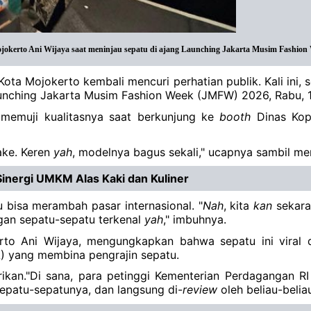
okerto Ani Wijaya saat meninjau sepatu di ajang Launching Jakarta Musim Fashion
Kota Mojokerto kembali mencuri perhatian publik. Kali ini
Launching Jakarta Musim Fashion Week (JMFW) 2026, Rabu, 
memuji kualitasnya saat berkunjung ke
booth
Dinas Kope
ake. Keren
yah
, modelnya bagus sekali," ucapnya sambil me
Sinergi UMKM Alas Kaki dan Kuliner
 bisa merambah pasar internasional. "
Nah
, kita
kan
sekaran
gan sepatu-sepatu terkenal
yah
," imbuhnya.
to Ani Wijaya, mengungkapkan bahwa sepatu ini viral di
A) yang membina pengrajin sepatu.
ikan."Di sana, para petinggi Kementerian Perdagangan R
epatu-sepatunya, dan langsung di-
review
oleh beliau-beliau