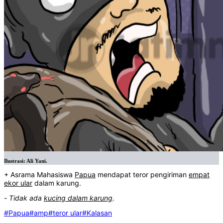
Ilustrasi: Ali Yani.
+ Asrama Mahasiswa
Papua
mendapat teror pengiriman
empat
ekor ular
dalam karung.
-
Tidak ada
kucing dalam karung
.
#Papua
#amp
#teror ular
#Kalasan