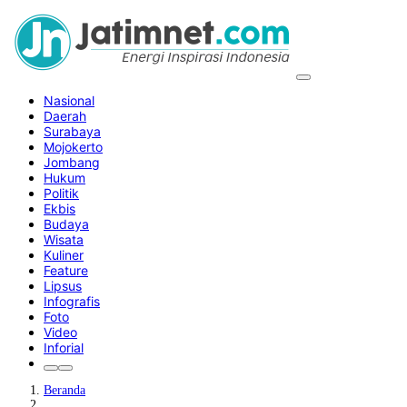
Nasional
Daerah
Surabaya
Mojokerto
Jombang
Hukum
Politik
Ekbis
Budaya
Wisata
Kuliner
Feature
Lipsus
Infografis
Foto
Video
Inforial
Beranda