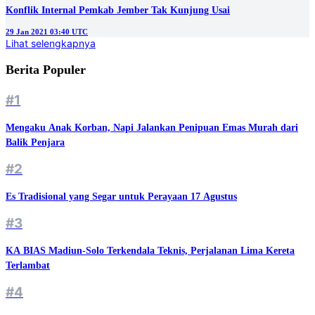
Konflik Internal Pemkab Jember Tak Kunjung Usai
29 Jan 2021 03:40 UTC
Lihat selengkapnya
Berita Populer
#1
Mengaku Anak Korban, Napi Jalankan Penipuan Emas Murah dari
Balik Penjara
#2
Es Tradisional yang Segar untuk Perayaan 17 Agustus
#3
KA BIAS Madiun-Solo Terkendala Teknis, Perjalanan Lima Kereta
Terlambat
#4