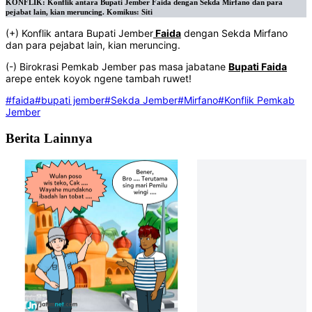
KONFLIK: Konflik antara Bupati Jember Faida dengan Sekda Mirfano dan para
pejabat lain, kian meruncing. Komikus: Siti
(+) Konflik antara Bupati Jember
Faida
dengan Sekda Mirfano
dan para pejabat lain, kian meruncing.
(-) Birokrasi Pemkab Jember pas masa jabatane
Bupati Faida
arepe entek koyok ngene tambah ruwet!
#faida
#bupati jember
#Sekda Jember
#Mirfano
#Konflik Pemkab
Jember
Berita Lainnya