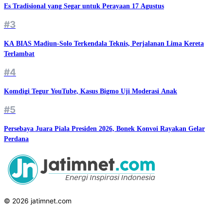
Es Tradisional yang Segar untuk Perayaan 17 Agustus
#3
KA BIAS Madiun-Solo Terkendala Teknis, Perjalanan Lima Kereta
Terlambat
#4
Komdigi Tegur YouTube, Kasus Bigmo Uji Moderasi Anak
#5
Persebaya Juara Piala Presiden 2026, Bonek Konvoi Rayakan Gelar
Perdana
© 2026 jatimnet.com