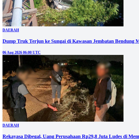
DAERAH
Dump Truk Terjun ke Sungai di Kawasan Jembatan Bendung M
06 Aug 2026 06:00 UTC
DAERAH
Rekayasa Dibegal, Uang Perusahaan Rp29,8 Juta Ludes di Mem