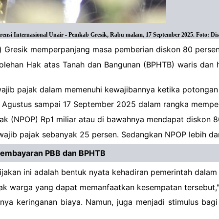
rensi Internasional Unair - Pemkab Gresik, Rabu malam, 17 September 2025. Foto: Di
) Gresik memperpanjang masa pemberian diskon 80 persen
erolehan Hak atas Tanah dan Bangunan (BPHTB) waris dan h
 wajib pajak dalam memenuhi kewajibannya ketika potongan 
e 17 Agustus sampai 17 September 2025 dalam rangka memper
jak (NPOP) Rp1 miliar atau di bawahnya mendapat diskon 8
wajib pajak sebanyak 25 persen. Sedangkan NPOP lebih dari
i Pembayaran PBB dan BPHTB
jakan ini adalah bentuk nyata kehadiran pemerintah dala
k warga yang dapat memanfaatkan kesempatan tersebut," 
n hanya keringanan biaya. Namun, juga menjadi stimulus 