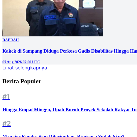
DAERAH
Kakek di Sampang Diduga Perkosa Gadis Disabilitas Hingga Ha
05 Aug 2026 07:00 UTC
Lihat selengkapnya
Berita Populer
#1
Hingga Empat Minggu, Upah Buruh Proyek Sekolah Rakyat Tu
#2
Manajer Kopdes Siap Diterjunkan, Bisnisnya Sudah Siap?