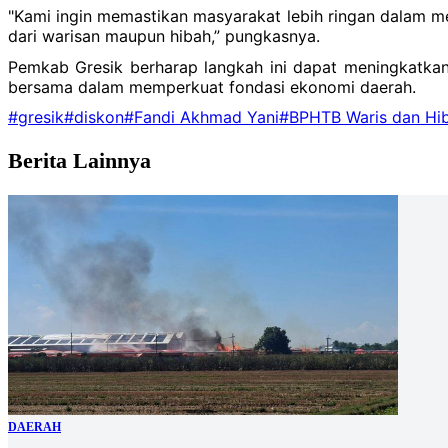
"Kami ingin memastikan masyarakat lebih ringan dalam m
dari warisan maupun hibah,” pungkasnya.
Pemkab Gresik berharap langkah ini dapat meningkatkan
bersama dalam memperkuat fondasi ekonomi daerah.
#gresik
#diskon
#Fandi Akhmad Yani
#BPHTB Waris dan Hi
Berita Lainnya
DAERAH