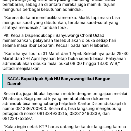
berlebaran, sebagian di antara mereka juga memiliki tujuan
mengurus berbagai kebutuhan adminduk.
"Karena itu kami memfasilitasi mereka. Mudik tapi masih bisa
mengurus surat yang dibutuhkan, terutama surat-surat yang
sifatnya mendesak," tambah Ipuk.
Plt. Kepala Dispendukcapil Banyuwangi Choiril Ustadi
menambahkan, pelayanan tersebut akan dibuka setiap hari
selama masa libur Lebaran. Kecuali pada hari H lebaran.
"Kami hanya libur di 31 Maret dan 1 April. Selebihnya pada 29-30
Maret dan 2-6 April layanan tetap buka seperti biasa. Pelayanan
adminduk akan dibuka mulai pukul 08.00 hingga 13.00 WIB,"
Ustadi menjelaskan.
BACA:
Bupati Ipuk Ajak NU Banyuwangi Ikut Bangun
Daerah
Selain itu, juga dibuka layanan mobile dengan pengajuan melalui
Whatsapp. Bagi pemudik yang membutuhkan dokumen
adminduk bisa menghubungi helpdesk Kantor Dispendukcapil di
nomor 081336700900. Selain itu, bisa langsung menghubungi
petugas di nomor 081334933215, 082312490339, dan
081234752597.
"Kalau ingin cetak KTP harus datang ke kantor langsung karena