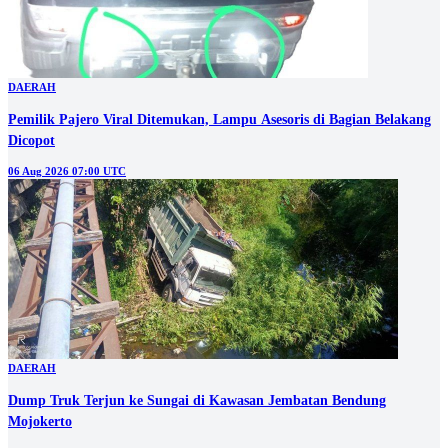
DAERAH
Pemilik Pajero Viral Ditemukan, Lampu Asesoris di Bagian Belakang
Dicopot
06 Aug 2026 07:00 UTC
DAERAH
Dump Truk Terjun ke Sungai di Kawasan Jembatan Bendung
Mojokerto