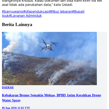
blangkonya khusus. Kalau dokumen lain bisa kami kirim via WA
asal tidak ada perubahan data,” kata Ustadi.
#banyuwangi
#dispendukcapil
#libur lebaran
#Bupati
Ipuk
#Layanan Adminduk
Berita Lainnya
DAERAH
Kebakaran Bromo Semakin Meluas, BPBD Jatim Kerahkan Drone
Water Spray
06 Aug 2026 11:02 UTC