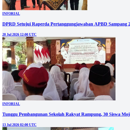
INFORIAL
DPRD Setujui Raperda Pertanggungjawaban APBD Sampang 
20 Jul 2026 12:00 UTC
INFORIAL
Tunggu Pembangunan Sekolah Rakyat Rampung, 30 Siswa Mojo
13 Jul 2026 02:00 UTC