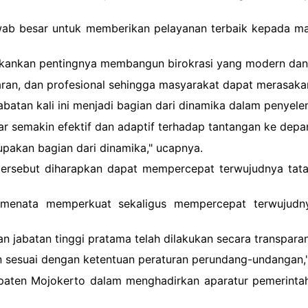
wab besar untuk memberikan pelayanan terbaik kepada ma
nekankan pentingnya membangun birokrasi yang modern dan 
paran, dan profesional sehingga masyarakat dapat merasaka
batan kali ini menjadi bagian dari dinamika dalam penyel
gar semakin efektif dan adaptif terhadap tantangan ke depa
upakan bagian dari dinamika," ucapnya.
tersebut diharapkan dapat mempercepat terwujudnya tata 
 menata memperkuat sekaligus mempercepat terwujudny
n jabatan tinggi pratama telah dilakukan secara transparan
pan sesuai dengan ketentuan peraturan perundang-undangan,
aten Mojokerto dalam menghadirkan aparatur pemerintahan 