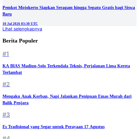
Pemkot Mojokerto Siapkan Seragam hingga Sepatu Gratis bagi Siswa
Baru
10 Jul 2026 03:30 UTC
Lihat selengkapnya
Berita Populer
#1
KA BIAS Madiun-Solo Terkendala Teknis, Perjalanan Lima Kereta
Terlambat
#2
Mengaku Anak Korban, Napi Jalankan Penipuan Emas Murah dari
Balik Penjara
#3
Es Tradisional yang Segar untuk Perayaan 17 Agustus
#4