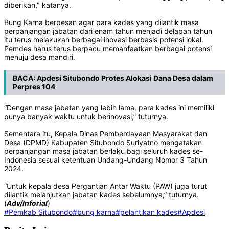
diberikan," katanya.
Bung Karna berpesan agar para kades yang dilantik masa
perpanjangan jabatan dari enam tahun menjadi delapan tahun
itu terus melakukan berbagai inovasi berbasis potensi lokal.
Pemdes harus terus berpacu memanfaatkan berbagai potensi
menuju desa mandiri.
BACA:
Apdesi Situbondo Protes Alokasi Dana Desa dalam
Perpres 104
“Dengan masa jabatan yang lebih lama, para kades ini memiliki
punya banyak waktu untuk berinovasi,” tuturnya.
Sementara itu, Kepala Dinas Pemberdayaan Masyarakat dan
Desa (DPMD) Kabupaten Situbondo Suriyatno mengatakan
perpanjangan masa jabatan berlaku bagi seluruh kades se-
Indonesia sesuai ketentuan Undang-Undang Nomor 3 Tahun
2024.
“Untuk kepala desa Pergantian Antar Waktu (PAW) juga turut
dilantik melanjutkan jabatan kades sebelumnya,” tuturnya.
(
Adv/Inforial
)
#Pemkab Situbondo
#bung karna
#pelantikan kades
#Apdesi