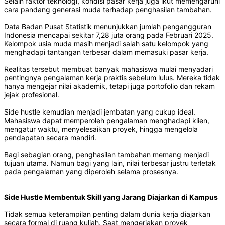
Selain faktor teknologi, kondisi pasar kerja juga ikut memengaruhi
cara pandang generasi muda terhadap penghasilan tambahan.
Data Badan Pusat Statistik menunjukkan jumlah pengangguran
Indonesia mencapai sekitar 7,28 juta orang pada Februari 2025.
Kelompok usia muda masih menjadi salah satu kelompok yang
menghadapi tantangan terbesar dalam memasuki pasar kerja.
Realitas tersebut membuat banyak mahasiswa mulai menyadari
pentingnya pengalaman kerja praktis sebelum lulus. Mereka tidak
hanya mengejar nilai akademik, tetapi juga portofolio dan rekam
jejak profesional.
Side hustle kemudian menjadi jembatan yang cukup ideal.
Mahasiswa dapat memperoleh pengalaman menghadapi klien,
mengatur waktu, menyelesaikan proyek, hingga mengelola
pendapatan secara mandiri.
Bagi sebagian orang, penghasilan tambahan memang menjadi
tujuan utama. Namun bagi yang lain, nilai terbesar justru terletak
pada pengalaman yang diperoleh selama prosesnya.
Side Hustle Membentuk Skill yang Jarang Diajarkan di Kampus
Tidak semua keterampilan penting dalam dunia kerja diajarkan
secara formal di ruang kuliah. Saat mengerjakan proyek