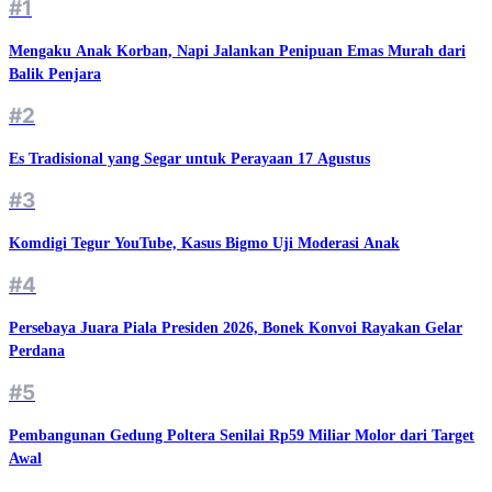
#1
Mengaku Anak Korban, Napi Jalankan Penipuan Emas Murah dari
Balik Penjara
#2
Es Tradisional yang Segar untuk Perayaan 17 Agustus
#3
Komdigi Tegur YouTube, Kasus Bigmo Uji Moderasi Anak
#4
Persebaya Juara Piala Presiden 2026, Bonek Konvoi Rayakan Gelar
Perdana
#5
Pembangunan Gedung Poltera Senilai Rp59 Miliar Molor dari Target
Awal