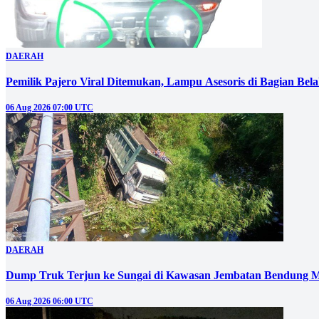
DAERAH
Pemilik Pajero Viral Ditemukan, Lampu Asesoris di Bagian Bel
06 Aug 2026 07:00 UTC
DAERAH
Dump Truk Terjun ke Sungai di Kawasan Jembatan Bendung M
06 Aug 2026 06:00 UTC