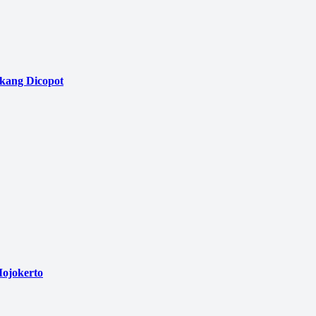
akang Dicopot
ojokerto