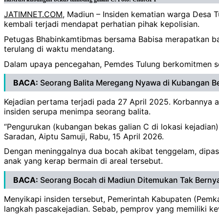
JATIMNET.COM
, Madiun – Insiden kematian warga Desa 
kembali terjadi mendapat perhatian pihak kepolisian.
Petugas Bhabinkamtibmas bersama Babisa merapatkan bar
terulang di waktu mendatang.
Dalam upaya pencegahan, Pemdes Tulung berkomitmen seg
BACA:
Seorang Balita Meregang Nyawa di Kubangan B
Kejadian pertama terjadi pada 27 April 2025. Korbannya 
insiden serupa menimpa seorang balita.
“Pengurukan (kubangan bekas galian C di lokasi kejadian
Saradan, Aiptu Samuji, Rabu, 15 April 2026.
Dengan meninggalnya dua bocah akibat tenggelam, dipa
anak yang kerap bermain di areal tersebut.
BACA:
Seorang Bocah di Madiun Ditemukan Tak Bernya
Menyikapi insiden tersebut, Pemerintah Kabupaten (Pemk
langkah pascakejadian. Sebab, pemprov yang memiliki k