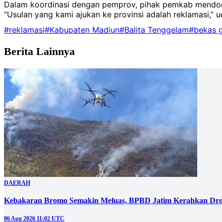
Dalam koordinasi dengan pemprov, pihak pemkab mendoro
“Usulan yang kami ajukan ke provinsi adalah reklamasi,” 
#reklamasi
#Kabupaten Madiun
#Balita Tenggelam
#bekas g
Berita Lainnya
DAERAH
Kebakaran Bromo Semakin Meluas, BPBD Jatim Kerahkan Dro
06 Aug 2026 11:02 UTC