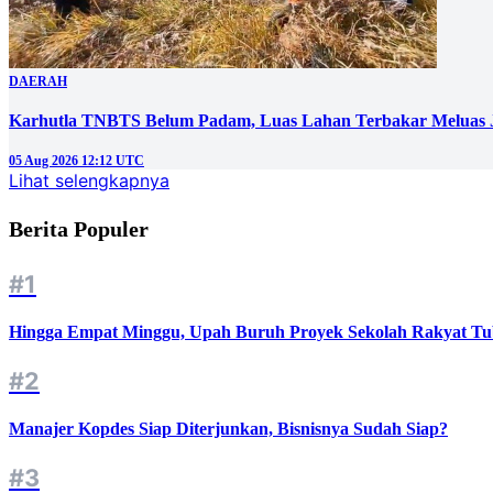
DAERAH
Karhutla TNBTS Belum Padam, Luas Lahan Terbakar Meluas J
05 Aug 2026 12:12 UTC
Lihat selengkapnya
Berita Populer
#1
Hingga Empat Minggu, Upah Buruh Proyek Sekolah Rakyat Tu
#2
Manajer Kopdes Siap Diterjunkan, Bisnisnya Sudah Siap?
#3