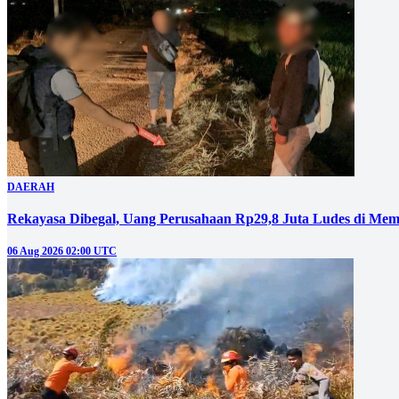
DAERAH
Rekayasa Dibegal, Uang Perusahaan Rp29,8 Juta Ludes di Mem
06 Aug 2026 02:00 UTC