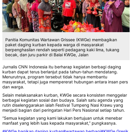
Panitia Komunitas Wartawan Grissee (KWGe) membagikan
paket daging kurban kepada warga di masyarakat
berpenghasilan rendah seperti pedagang kaki lima, tukang
becak, dan juru parkir di Balai KWGe, Jalan
Jurnalis CNN Indonesia itu berharap kegiatan berbagi daging
kurban dapat terus berlanjut pada tahun-tahun mendatang.
Menurutnya, program tersebut tidak hanya membantu
masyarakat, tetapi juga mempererat hubungan antara insan pers
dan warga.
Selain melaksanakan kurban, KWGe secara konsisten menggelar
berbagai kegiatan sosial dan budaya. Salah satu agenda yang
rutin diselenggarakan ialah Festival Tumpeng Nasi Krawu yang
menjadi bagian dari peringatan Hari Pers Nasional setiap tahun.
“Semua kegiatan yang kami lakukan bertujuan untuk menebar
manfaat yang lebih luas kepada masyarakat,” pungkasnya.
#KWGe bagikan daging kurban
#wartawan berbagi
#KWGe Gresik