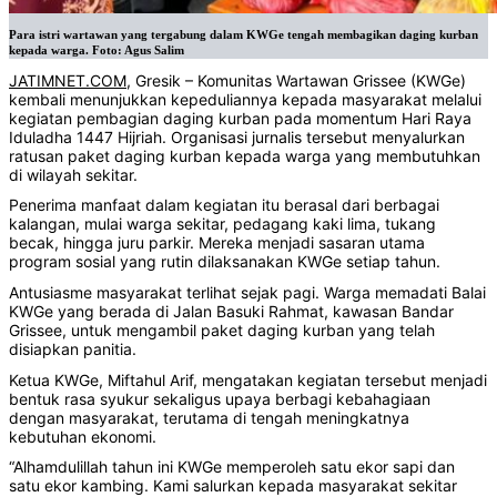
Para istri wartawan yang tergabung dalam KWGe tengah membagikan daging kurban
kepada warga. Foto: Agus Salim
JATIMNET.COM
, Gresik – Komunitas Wartawan Grissee (KWGe)
kembali menunjukkan kepeduliannya kepada masyarakat melalui
kegiatan pembagian daging kurban pada momentum Hari Raya
Iduladha 1447 Hijriah. Organisasi jurnalis tersebut menyalurkan
ratusan paket daging kurban kepada warga yang membutuhkan
di wilayah sekitar.
Penerima manfaat dalam kegiatan itu berasal dari berbagai
kalangan, mulai warga sekitar, pedagang kaki lima, tukang
becak, hingga juru parkir. Mereka menjadi sasaran utama
program sosial yang rutin dilaksanakan KWGe setiap tahun.
Antusiasme masyarakat terlihat sejak pagi. Warga memadati Balai
KWGe yang berada di Jalan Basuki Rahmat, kawasan Bandar
Grissee, untuk mengambil paket daging kurban yang telah
disiapkan panitia.
Ketua KWGe, Miftahul Arif, mengatakan kegiatan tersebut menjadi
bentuk rasa syukur sekaligus upaya berbagi kebahagiaan
dengan masyarakat, terutama di tengah meningkatnya
kebutuhan ekonomi.
“Alhamdulillah tahun ini KWGe memperoleh satu ekor sapi dan
satu ekor kambing. Kami salurkan kepada masyarakat sekitar