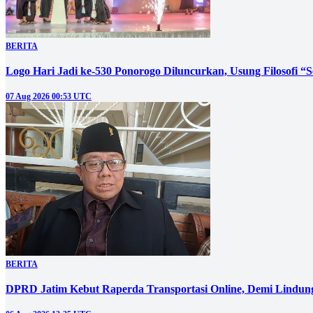
BERITA
Logo Hari Jadi ke-530 Ponorogo Diluncurkan, Usung Filosofi “
07 Aug 2026 00:53 UTC
BERITA
DPRD Jatim Kebut Raperda Transportasi Online, Demi Lindung