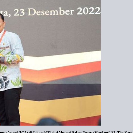
ent Award (IGA) di Tahun 2022 dari Menteri Dalam Negeri (Mendagri) RI, Tito Karn